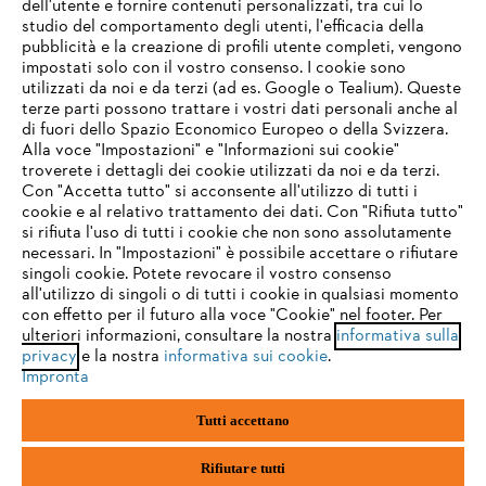
dell'utente e fornire contenuti personalizzati, tra cui lo
studio del comportamento degli utenti, l'efficacia della
pubblicità e la creazione di profili utente completi, vengono
impostati solo con il vostro consenso. I cookie sono
Assistenza
utilizzati da noi e da terzi (ad es. Google o Tealium). Queste
terze parti possono trattare i vostri dati personali anche al
IHR BROWSER WIRD NICHT
di fuori dello Spazio Economico Europeo o della Svizzera.
UNTERSTÜTZT
Alla voce "Impostazioni" e "Informazioni sui cookie"
troverete i dettagli dei cookie utilizzati da noi e da terzi.
Con "Accetta tutto" si acconsente all'utilizzo di tutti i
Protezione dati
Nota legale
Cookies
cookie e al relativo trattamento dei dati. Con "Rifiuta tutto"
Sie nutzen einen Browser, den wir noch nicht unterstützen. Für
si rifiuta l'uso di tutti i cookie che non sono assolutamente
eine optimale Nutzung unserer Seite empfehlen wir Ihnen, zu
necessari. In "Impostazioni" è possibile accettare o rifiutare
Informazioni legali
einem der folgenden Browser zu wechseln:
singoli cookie. Potete revocare il vostro consenso
all'utilizzo di singoli o di tutti i cookie in qualsiasi momento
con effetto per il futuro alla voce "Cookie" nel footer. Per
STIHL VERTRIEBS AG, 8617 Mönchaltorf
ulteriori informazioni, consultare la nostra
informativa sulla
firefox
chrome
privacy
e la nostra
informativa sui cookie
.
Impronta
safari
edge
Tutti accettano
samsung
android
Rifiutare tutti