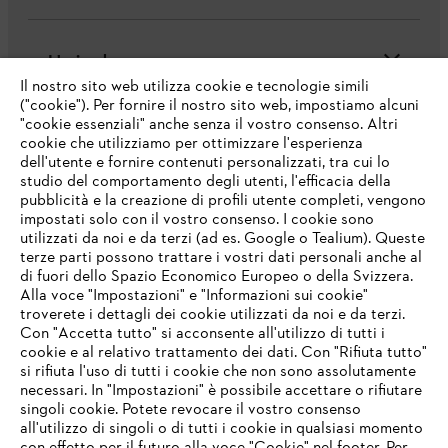
L'azienda
Il nostro sito web utilizza cookie e tecnologie simili
("cookie"). Per fornire il nostro sito web, impostiamo alcuni
"cookie essenziali" anche senza il vostro consenso. Altri
cookie che utilizziamo per ottimizzare l'esperienza
Domande frequenti
dell'utente e fornire contenuti personalizzati, tra cui lo
studio del comportamento degli utenti, l'efficacia della
pubblicità e la creazione di profili utente completi, vengono
impostati solo con il vostro consenso. I cookie sono
Assistenza
utilizzati da noi e da terzi (ad es. Google o Tealium). Queste
terze parti possono trattare i vostri dati personali anche al
IHR BROWSER WIRD NICHT
di fuori dello Spazio Economico Europeo o della Svizzera.
UNTERSTÜTZT
Alla voce "Impostazioni" e "Informazioni sui cookie"
troverete i dettagli dei cookie utilizzati da noi e da terzi.
Con "Accetta tutto" si acconsente all'utilizzo di tutti i
Protezione dati
Nota legale
Cookies
cookie e al relativo trattamento dei dati. Con "Rifiuta tutto"
Sie nutzen einen Browser, den wir noch nicht unterstützen. Für
si rifiuta l'uso di tutti i cookie che non sono assolutamente
eine optimale Nutzung unserer Seite empfehlen wir Ihnen, zu
necessari. In "Impostazioni" è possibile accettare o rifiutare
Informazioni legali
einem der folgenden Browser zu wechseln:
singoli cookie. Potete revocare il vostro consenso
all'utilizzo di singoli o di tutti i cookie in qualsiasi momento