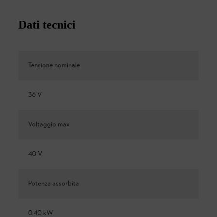
Dati tecnici
Tensione nominale
36 V
Voltaggio max
40 V
Potenza assorbita
0.40 kW