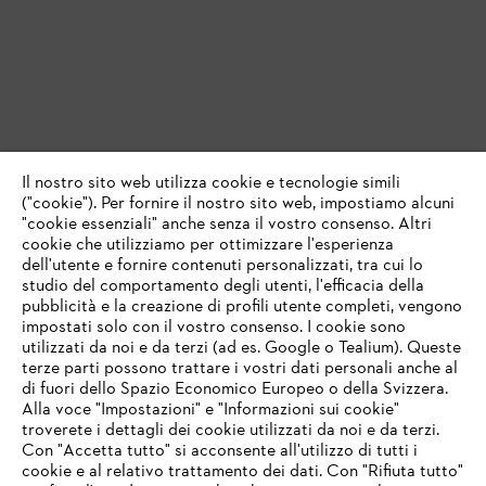
Il nostro sito web utilizza cookie e tecnologie simili
("cookie"). Per fornire il nostro sito web, impostiamo alcuni
"cookie essenziali" anche senza il vostro consenso. Altri
cookie che utilizziamo per ottimizzare l'esperienza
dell'utente e fornire contenuti personalizzati, tra cui lo
studio del comportamento degli utenti, l'efficacia della
pubblicità e la creazione di profili utente completi, vengono
impostati solo con il vostro consenso. I cookie sono
utilizzati da noi e da terzi (ad es. Google o Tealium). Queste
terze parti possono trattare i vostri dati personali anche al
IHR BROWSER WIRD NICHT
di fuori dello Spazio Economico Europeo o della Svizzera.
UNTERSTÜTZT
Alla voce "Impostazioni" e "Informazioni sui cookie"
troverete i dettagli dei cookie utilizzati da noi e da terzi.
Con "Accetta tutto" si acconsente all'utilizzo di tutti i
cookie e al relativo trattamento dei dati. Con "Rifiuta tutto"
Sie nutzen einen Browser, den wir noch nicht unterstützen. Für