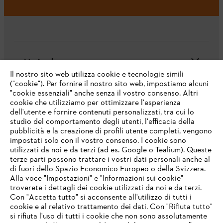
L'azienda
Il nostro sito web utilizza cookie e tecnologie simili
("cookie"). Per fornire il nostro sito web, impostiamo alcuni
"cookie essenziali" anche senza il vostro consenso. Altri
cookie che utilizziamo per ottimizzare l'esperienza
Domande frequenti
dell'utente e fornire contenuti personalizzati, tra cui lo
studio del comportamento degli utenti, l'efficacia della
pubblicità e la creazione di profili utente completi, vengono
impostati solo con il vostro consenso. I cookie sono
Assistenza
utilizzati da noi e da terzi (ad es. Google o Tealium). Queste
terze parti possono trattare i vostri dati personali anche al
IHR BROWSER WIRD NICHT
di fuori dello Spazio Economico Europeo o della Svizzera.
UNTERSTÜTZT
Alla voce "Impostazioni" e "Informazioni sui cookie"
troverete i dettagli dei cookie utilizzati da noi e da terzi.
Con "Accetta tutto" si acconsente all'utilizzo di tutti i
Protezione dati
Nota legale
Cookies
cookie e al relativo trattamento dei dati. Con "Rifiuta tutto"
Sie nutzen einen Browser, den wir noch nicht unterstützen. Für
si rifiuta l'uso di tutti i cookie che non sono assolutamente
eine optimale Nutzung unserer Seite empfehlen wir Ihnen, zu