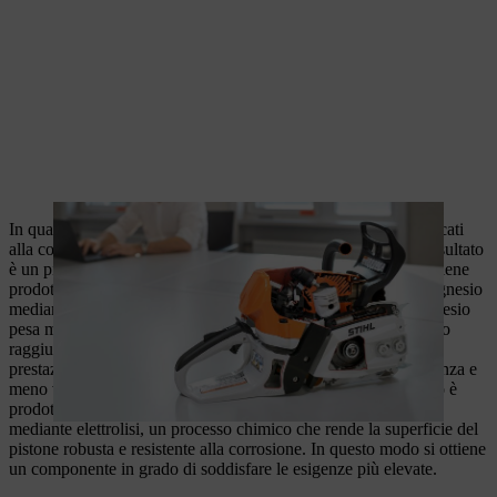
In qualità di pionieri nello sviluppo tecnologico, ci siamo dedicati
alla costruzione di una motosega con componenti leggeri. Il risultato
è un pistone realizzato in una speciale lega di magnesio, che viene
prodotto presso lo stabilimento interno di pressofusione di magnesio
mediante una gestione precisa del processo. Il pistone in magnesio
pesa meno rispetto a un pistone in alluminio e allo stesso tempo
raggiunge una velocità massima superiore. In altre parole,
prestazioni migliori a fronte di un minor peso per unità di potenza e
meno vibrazioni trasmesse all'operatore. Il pistone in magnesio è
prodotto mediante uno speciale processo di fusione e temprato
mediante elettrolisi, un processo chimico che rende la superficie del
pistone robusta e resistente alla corrosione. In questo modo si ottiene
un componente in grado di soddisfare le esigenze più elevate.