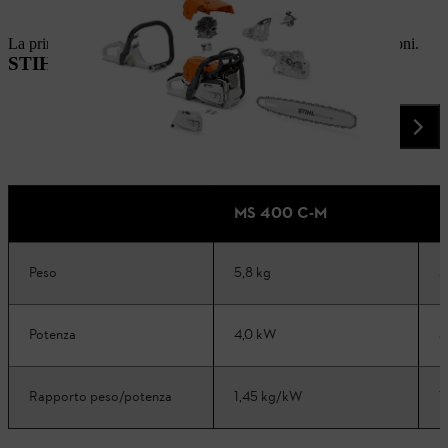
La prima motosega al mondo con una nuova tecnologia a pistoni.
STIHL MS 400 C-M a confronto
MS 400 C-M
M
Peso
5,8 kg
5
Potenza
4,0 kW
3
Rapporto peso/potenza
1,45 kg/kW
1