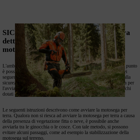
SICUREZZA MOTOSEGA: Procedura
dettagliata per l'avviamento della
motosega
L'ambiente di lavoro è stato controllato e reso sicuro. A questo punto
è possibile iniziare a lavorare con la motosega. Per ciascuno dei
seguenti passaggi, è necessario osservare le istruzioni relative alla
sicurezza contenute nel manuale d'uso. La prima guida è valida per
l'avviamento di una motosega senza M-Tronic. Per gli apparecchi
dotati di M-Tronic, consultare la seconda guida.
Le seguenti istruzioni descrivono come avviare la motosega per
terra. Qualora non si riesca ad avviare la motosega per terra a causa
della presenza di vegetazione fitta o neve, è possibile anche
avviarla tra le ginocchia o le cosce. Con tale metodo, si possono
evitare alcuni passaggi, come ad esempio la stabilizzazione della
motosega sul terreno.