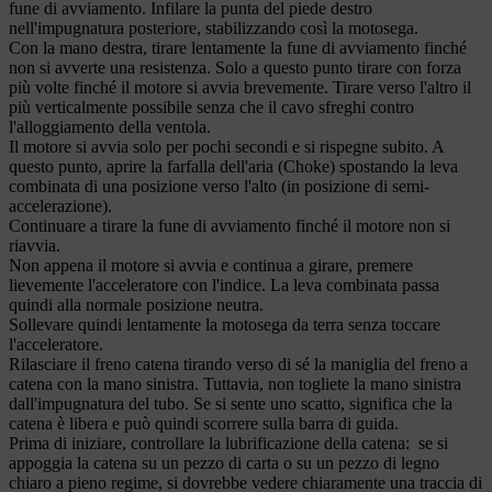
fune di avviamento. Infilare la punta del piede destro
nell'impugnatura posteriore, stabilizzando così la motosega.
Con la mano destra, tirare lentamente la fune di avviamento finché
non si avverte una resistenza. Solo a questo punto tirare con forza
più volte finché il motore si avvia brevemente. Tirare verso l'altro il
più verticalmente possibile senza che il cavo sfreghi contro
l'alloggiamento della ventola.
Il motore si avvia solo per pochi secondi e si rispegne subito. A
questo punto, aprire la farfalla dell'aria (Choke) spostando la leva
combinata di una posizione verso l'alto (in posizione di semi-
accelerazione).
Continuare a tirare la fune di avviamento finché il motore non si
riavvia.
Non appena il motore si avvia e continua a girare, premere
lievemente l'acceleratore con l'indice. La leva combinata passa
quindi alla normale posizione neutra.
Sollevare quindi lentamente la motosega da terra senza toccare
l'acceleratore.
Rilasciare il freno catena tirando verso di sé la maniglia del freno a
catena con la mano sinistra. Tuttavia, non togliete la mano sinistra
dall'impugnatura del tubo. Se si sente uno scatto, significa che la
catena è libera e può quindi scorrere sulla barra di guida.
Prima di iniziare, controllare la lubrificazione della catena: se si
appoggia la catena su un pezzo di carta o su un pezzo di legno
chiaro a pieno regime, si dovrebbe vedere chiaramente una traccia di