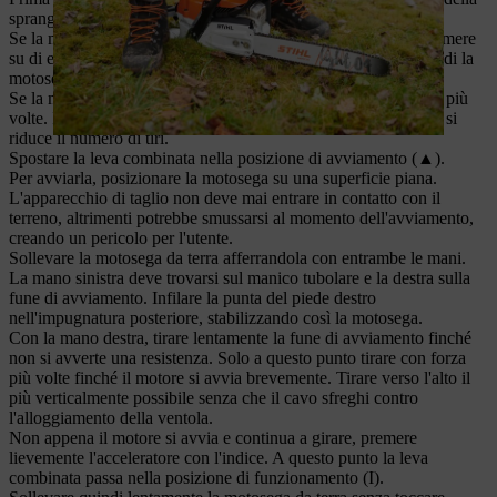
spranga di guida.
Se la motosega è dotata di una valvola di decompressione, premere
su di essa. In questo modo è più facile avviare il motore e quindi la
motosega.
Se la motosega è dotata di una pompa del carburante, premere più
volte. In questo modo si facilita l'avviamento della motosega e si
riduce il numero di tiri.
Spostare la leva combinata nella posizione di avviamento (▲).
Per avviarla, posizionare la motosega su una superficie piana.
L'apparecchio di taglio non deve mai entrare in contatto con il
terreno, altrimenti potrebbe smussarsi al momento dell'avviamento,
creando un pericolo per l'utente.
Sollevare la motosega da terra afferrandola con entrambe le mani.
La mano sinistra deve trovarsi sul manico tubolare e la destra sulla
fune di avviamento. Infilare la punta del piede destro
nell'impugnatura posteriore, stabilizzando così la motosega.
Con la mano destra, tirare lentamente la fune di avviamento finché
non si avverte una resistenza. Solo a questo punto tirare con forza
più volte finché il motore si avvia brevemente. Tirare verso l'alto il
più verticalmente possibile senza che il cavo sfreghi contro
l'alloggiamento della ventola.
Non appena il motore si avvia e continua a girare, premere
lievemente l'acceleratore con l'indice. A questo punto la leva
combinata passa nella posizione di funzionamento (I).