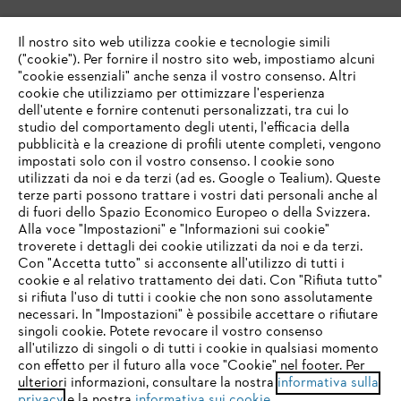
Il nostro sito web utilizza cookie e tecnologie simili
("cookie"). Per fornire il nostro sito web, impostiamo alcuni
"cookie essenziali" anche senza il vostro consenso. Altri
cookie che utilizziamo per ottimizzare l'esperienza
dell'utente e fornire contenuti personalizzati, tra cui lo
studio del comportamento degli utenti, l'efficacia della
pubblicità e la creazione di profili utente completi, vengono
impostati solo con il vostro consenso. I cookie sono
utilizzati da noi e da terzi (ad es. Google o Tealium). Queste
terze parti possono trattare i vostri dati personali anche al
IHR BROWSER WIRD NICHT
di fuori dello Spazio Economico Europeo o della Svizzera.
UNTERSTÜTZT
Alla voce "Impostazioni" e "Informazioni sui cookie"
troverete i dettagli dei cookie utilizzati da noi e da terzi.
Con "Accetta tutto" si acconsente all'utilizzo di tutti i
cookie e al relativo trattamento dei dati. Con "Rifiuta tutto"
Sie nutzen einen Browser, den wir noch nicht unterstützen. Für
si rifiuta l'uso di tutti i cookie che non sono assolutamente
eine optimale Nutzung unserer Seite empfehlen wir Ihnen, zu
necessari. In "Impostazioni" è possibile accettare o rifiutare
einem der folgenden Browser zu wechseln:
singoli cookie. Potete revocare il vostro consenso
all'utilizzo di singoli o di tutti i cookie in qualsiasi momento
con effetto per il futuro alla voce "Cookie" nel footer. Per
ulteriori informazioni, consultare la nostra
informativa sulla
firefox
chrome
privacy
e la nostra
informativa sui cookie
.