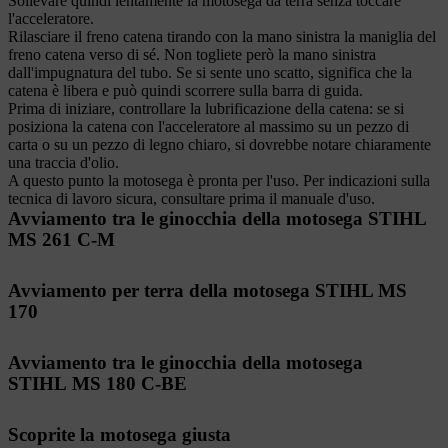
Sollevare quindi lentamente la motosega da terra senza toccare
l'acceleratore.
Rilasciare il freno catena tirando con la mano sinistra la maniglia del
freno catena verso di sé. Non togliete però la mano sinistra
dall'impugnatura del tubo. Se si sente uno scatto, significa che la
catena è libera e può quindi scorrere sulla barra di guida.
Prima di iniziare, controllare la lubrificazione della catena: se si
posiziona la catena con l'acceleratore al massimo su un pezzo di
carta o su un pezzo di legno chiaro, si dovrebbe notare chiaramente
una traccia d'olio.
A questo punto la motosega è pronta per l'uso. Per indicazioni sulla
tecnica di lavoro sicura, consultare prima il manuale d'uso.
Avviamento tra le ginocchia della motosega STIHL
MS 261 C-M
Avviamento per terra della motosega STIHL MS
170
Avviamento tra le ginocchia della motosega
STIHL MS 180 C-BE
Scoprite la motosega giusta