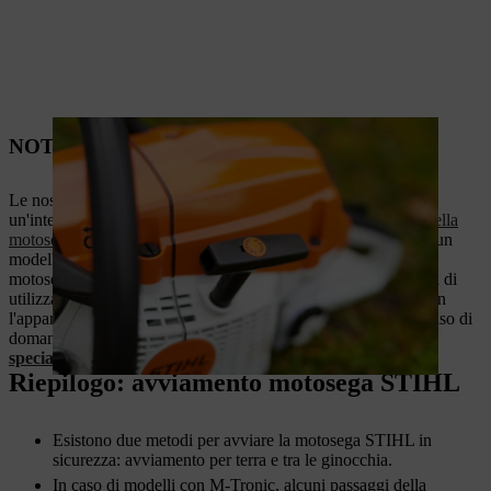
NOTA
Le nostre guide devono essere considerate solo come
un'integrazione delle istruzioni contenute nel
manuale d'uso della
motosega STIHL
. I video esemplificativi si riferiscono solo a un
modello specifico di motosega. Di conseguenza, altri tipi di
motoseghe possono avere dei comandi diversi. Pertanto, prima di
utilizzare la motosega, è necessario acquisire dimestichezza con
l'apparecchio, consultare attentamente il manuale d'uso e, in caso di
domande, rivolgersi direttamente al proprio
rivenditore
specializzato
di fiducia.
Riepilogo: avviamento motosega STIHL
Esistono due metodi per avviare la motosega STIHL in
sicurezza: avviamento per terra e tra le ginocchia.
In caso di modelli con M-Tronic, alcuni passaggi della