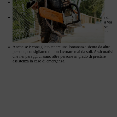
Tenersi sempre a una distanza di 3 metri dal luogo di
rifornimento.
Esaminare l'ambiente di lavoro per verificare la presenza di
eventuali ostacoli e la loro natura. Mantenere sempre una via
di fuga libera in caso di emergenza. Le superfici scivolose,
irregolari o ghiacciate possono essere pericolose e devono
essere evitate.
Anche se è consigliato tenere una lontananza sicura da altre
persone, consigliamo di non lavorare mai da soli. Assicurativi
che nei paraggi ci siano altre persone in grado di prestare
assistenza in caso di emergenza.