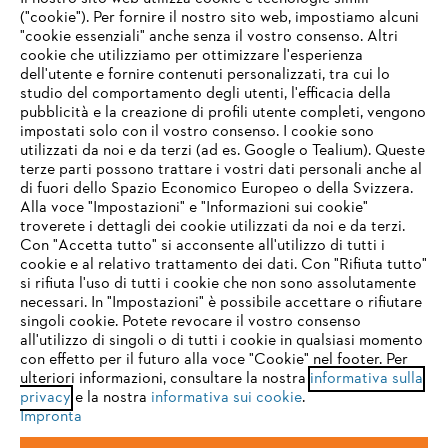
("cookie"). Per fornire il nostro sito web, impostiamo alcuni
"cookie essenziali" anche senza il vostro consenso. Altri
cookie che utilizziamo per ottimizzare l'esperienza
Domande frequenti
dell'utente e fornire contenuti personalizzati, tra cui lo
studio del comportamento degli utenti, l'efficacia della
pubblicità e la creazione di profili utente completi, vengono
impostati solo con il vostro consenso. I cookie sono
Assistenza
utilizzati da noi e da terzi (ad es. Google o Tealium). Queste
terze parti possono trattare i vostri dati personali anche al
IHR BROWSER WIRD NICHT
di fuori dello Spazio Economico Europeo o della Svizzera.
UNTERSTÜTZT
Alla voce "Impostazioni" e "Informazioni sui cookie"
troverete i dettagli dei cookie utilizzati da noi e da terzi.
Con "Accetta tutto" si acconsente all'utilizzo di tutti i
Protezione dati
Nota legale
Cookies
cookie e al relativo trattamento dei dati. Con "Rifiuta tutto"
Sie nutzen einen Browser, den wir noch nicht unterstützen. Für
si rifiuta l'uso di tutti i cookie che non sono assolutamente
eine optimale Nutzung unserer Seite empfehlen wir Ihnen, zu
necessari. In "Impostazioni" è possibile accettare o rifiutare
Informazioni legali
einem der folgenden Browser zu wechseln:
singoli cookie. Potete revocare il vostro consenso
all'utilizzo di singoli o di tutti i cookie in qualsiasi momento
con effetto per il futuro alla voce "Cookie" nel footer. Per
STIHL VERTRIEBS AG, 8617 Mönchaltorf
ulteriori informazioni, consultare la nostra
informativa sulla
firefox
chrome
privacy
e la nostra
informativa sui cookie
.
Impronta
safari
edge