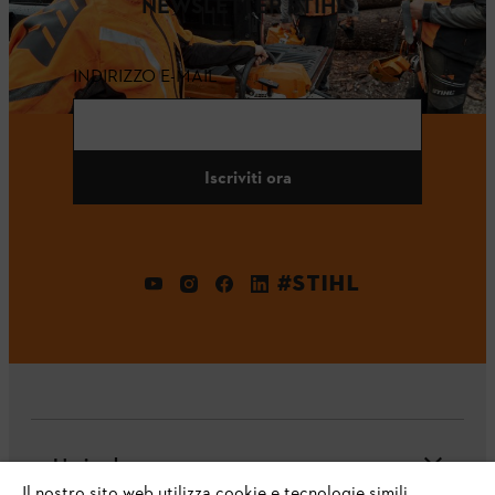
NEWSLETTER STIHL.
INDIRIZZO E-MAIL
Iscriviti ora
#STIHL
L'azienda
Il nostro sito web utilizza cookie e tecnologie simili