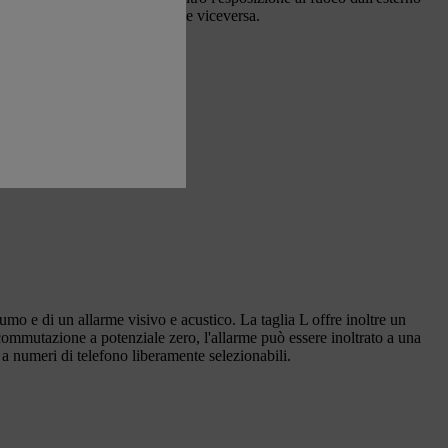
ulla norma DIN EN 1363-1) che viceversa.
 fumo e di un allarme visivo e acustico. La taglia L offre inoltre un
commutazione a potenziale zero, l'allarme può essere inoltrato a una
 a numeri di telefono liberamente selezionabili.