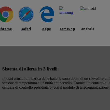
verso l'interno (Tipo 90, omologato secondo EN 14470-1 e basato s
chrome
safari
edge
samsung
android
Sistema di allerta in 3 livelli
I nostri armadi di ricarica delle batterie sono dotati di un rilevatore di
sensore di temperatura e un'unità antincendio.
Tramite un contatto di 
centrale di controllo presidiata o, con il modulo di telecomunicazione,