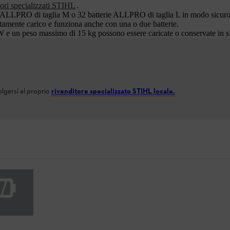
tori specializzati STIHL
.
e ALLPRO di taglia M o 32 batterie ALLPRO di taglia L in modo sicuro, a
etamente carico e funziona anche con una o due batterie.
kW e un peso massimo di 15 kg possono essere caricate o conservate in si
olgersi al proprio
rivenditore specializzato STIHL locale.