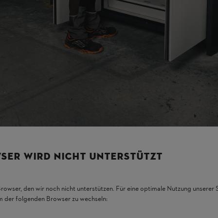
SER WIRD NICHT UNTERSTÜTZT
terie
Browser, den wir noch nicht unterstützen. Für eine optimale Nutzung unserer
90 minuti di protezione antincendio
em der folgenden Browser zu wechseln:
Con una resistenza al fuoco superiore a 90 minuti, l'armadio caricabatte