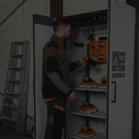
s
Stoccaggio e 
In collaborazion
batterie. Gli ar
protezione e res
collegamento a 4
caricarle in mod