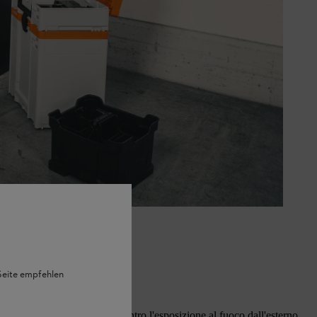
 Seite empfehlen
rie offre un deflettore sia contro l'esposizione al fuoco dall'esterno