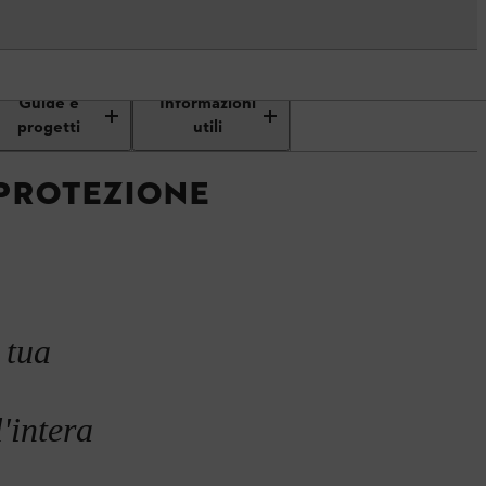
di ricarica delle batterie con protezione
Guide e
Informazioni
antincendio di asecos
progetti
utili
 PROTEZIONE
 tua
'intera