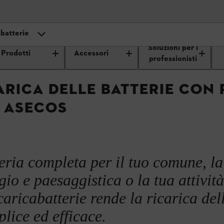
 batterie
Soluzioni a batteria per i
Soluzioni per batterie destinate
Armadio 
Soluzioni per i
professionisti
ai professionisti
Prodotti
Accessori
 di asecos
professionisti
elle batterie
ARICA DELLE BATTERIE CON
ulenza
 ASECOS
eria completa per il tuo comune, la
io e paesaggistica o la tua attività
caricabatterie rende la ricarica dell
plice ed efficace.