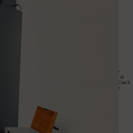
ricarica delle batterie orientati al futuro
e con asecos, STIHL offre due nuovi armadi per la ricarica delle
madi, di due dimensioni, soddisfano gli standard tecnici in termini di
istenza al fuoco e sono dotati di un sistema di allarme integrato. Con il
00 volt è possibile stoccare in sicurezza fino a 16 o 32 batterie e
o affidabile durante la notte.