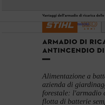
Vantaggi dell'armadio di ricarica delle
Pagina
Il sito web STIHL dedicato ai
iniziale
professionisti
Armadio di ricarica delle batterie
Vantaggi dell'armadio di ricarica d
ARMADIO DI RIC
Prodotti a batteria STIHL e cons
ANTINCENDIO DI
Alimentazione a batt
azienda di giardinagg
forestale: l'armadio 
flotta di batterie sem