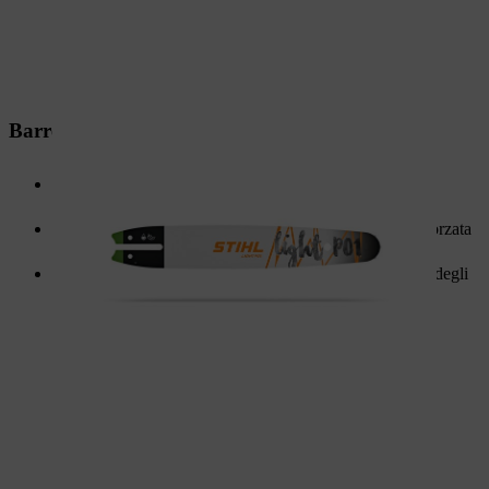
Barre di guida leggere
Barre leggere e ottimizzate nel peso per un lavoro meno
faticoso
Modelli leggeri P con piastre laterali in poliammide rinforzata
con fibra di vetro
Ideali per applicazioni impegnative nella manutenzione degli
alberi e nella silvicoltura