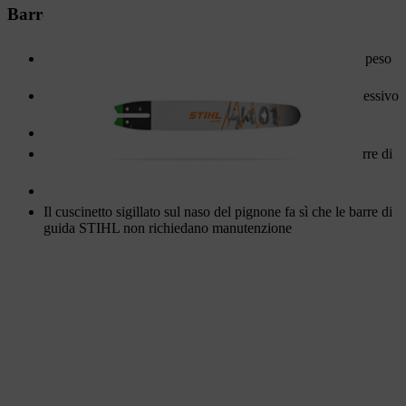
Barre di guida in tre parti
Tre piastre metalliche saldate per un'elevata stabilità con peso
ridotto
La grande piastra centrale incassata riduce il peso complessivo
senza influire sulla stabilità
Fino al 50% di durata in più rispetto a modelli analoghi
Il cuscinetto sigillato sul naso del pignone fa sì che le barre di
guida STIHL siano dotate di manutenzione.
Fino al 50% di durata in più rispetto a modelli analoghi
Il cuscinetto sigillato sul naso del pignone fa sì che le barre di
guida STIHL non richiedano manutenzione