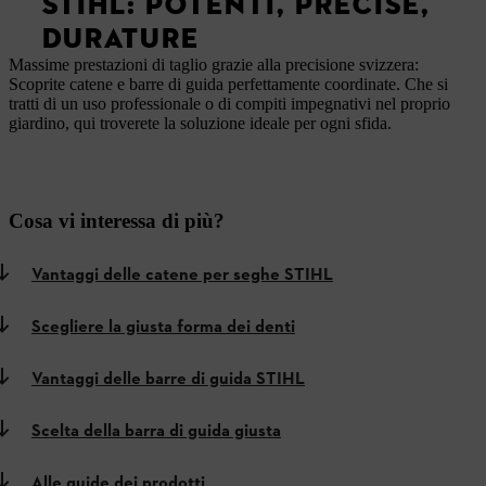
STIHL: POTENTI, PRECISE,
DURATURE
Massime prestazioni di taglio grazie alla precisione svizzera:
Scoprite catene e barre di guida perfettamente coordinate. Che si
tratti di un uso professionale o di compiti impegnativi nel proprio
giardino, qui troverete la soluzione ideale per ogni sfida.
Cosa vi interessa di più?
Vantaggi delle catene per seghe STIHL
Scegliere la giusta forma dei denti
Vantaggi delle barre di guida STIHL
Scelta della barra di guida giusta
Alle guide dei prodotti