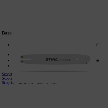
Barre solide e naselli sostituibili
Corpo in acciaio solido per la massima stabilità e capacità di
carico
Acciaio speciale temprato per una lunga durata
Ideale per motoseghe di categoria media e alte prestazioni
Affidabile e durevole
Scoprite le barre della guida in tre parti
Scoprite le barre leggere
Scoprite le barre nasali solide e sostituibili