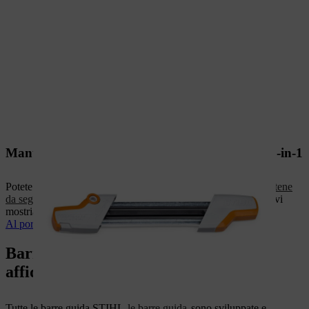
Mantenete affilata la vostra catena con la lima 2-in-1
Potete affilare la vostra catena sia con una
lima rotonda per catene
da sega
che con il supporto per lime 2-in-1. In questo video , vi
mostriamo come utilizzare correttamente il vostro file 2-in-1.
Al portadocumenti 2 in 1
Barre di guida STIHL: massima
affidabilità con il minimo peso
Tutte le barre guida STIHL
le barre guida
sono sviluppate e