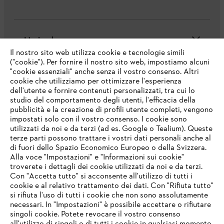
L'azienda
Il nostro sito web utilizza cookie e tecnologie simili
("cookie"). Per fornire il nostro sito web, impostiamo alcuni
"cookie essenziali" anche senza il vostro consenso. Altri
cookie che utilizziamo per ottimizzare l'esperienza
Domande frequenti
dell'utente e fornire contenuti personalizzati, tra cui lo
studio del comportamento degli utenti, l'efficacia della
pubblicità e la creazione di profili utente completi, vengono
impostati solo con il vostro consenso. I cookie sono
Assistenza
utilizzati da noi e da terzi (ad es. Google o Tealium). Queste
terze parti possono trattare i vostri dati personali anche al
IHR BROWSER WIRD NICHT
di fuori dello Spazio Economico Europeo o della Svizzera.
UNTERSTÜTZT
Alla voce "Impostazioni" e "Informazioni sui cookie"
troverete i dettagli dei cookie utilizzati da noi e da terzi.
Con "Accetta tutto" si acconsente all'utilizzo di tutti i
Protezione dati
Nota legale
Cookies
cookie e al relativo trattamento dei dati. Con "Rifiuta tutto"
Sie nutzen einen Browser, den wir noch nicht unterstützen. Für
si rifiuta l'uso di tutti i cookie che non sono assolutamente
eine optimale Nutzung unserer Seite empfehlen wir Ihnen, zu
necessari. In "Impostazioni" è possibile accettare o rifiutare
einem der folgenden Browser zu wechseln:
Informazioni legali
singoli cookie. Potete revocare il vostro consenso