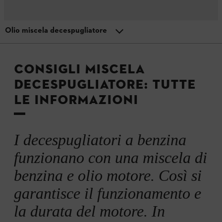
Olio miscela decespugliatore
Menu
Consigli sul decespugliatore
Panoramica
CONSIGLI MISCELA
DECESPUGLIATORE: TUTTE
Benzina miscela decespugliatore
LE INFORMAZIONI
Olio miscela decespugliatore
I decespugliatori a benzina
funzionano con una miscela di
benzina e olio motore. Così si
garantisce il funzionamento e
la durata del motore. In