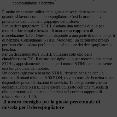
decespugliatori a benzina
È molto importante utilizzare la giusta miscela di benzina e olio
quando si lavora con un decespugliatore. Così la macchina va
protetta da danni come il grippagio del pistone.
Per un decespugliatore STIHL è adatta una miscela di olio per
motori a due tempi e benzina di marca con
rapporto di
miscelazione 1:50
. Questo corrisponde a una parte di olio e 50 parti
di benzina. Consigliamo
STIHL MotoMix
, un carburante pronto
per l'uso che si adatta perfettamente al motore dei decespugliatore a
benzina.
Per un decespugliatore STIHL utilizzare solo olio della
classificazione TC
. Il nostro consiglio: olio per motori a due tempi
STIHL, appositamente studiato per i motori STIHL e che consente
una lunga durata del motore.
Un decespugliatore a benzina STIHL richiede benzina con un
numero di ottani minimo di 90 RON, ovvero normale benzina super
disponibile presso le stazioni di servizio. Tenete presente che un
decespugliatore STIHL deve essere utilizzato con una miscela di
olio per motori a due tempi e benzina nel corretto rapporto di
miscelazione di 1:50.
Il nostro consiglio per la giusta percentuale di
miscela per il decespugliatore