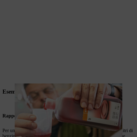
Esempio di miscelazione per decespugliatori
Rapporti di miscelazione
Per un
rapporto di miscelazione 1:50
sono necessari cinque litri di
benzina e 0,10 litri, quindi 100 millilitri, di olio per motori a due