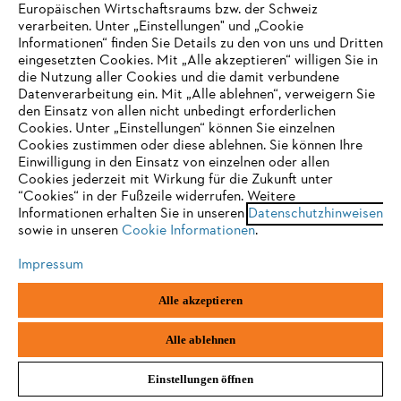
Europäischen Wirtschaftsraums bzw. der Schweiz
verarbeiten. Unter „Einstellungen" und „Cookie
Informationen“ finden Sie Details zu den von uns und Dritten
#STIHL
eingesetzten Cookies. Mit „Alle akzeptieren“ willigen Sie in
die Nutzung aller Cookies und die damit verbundene
IHR BROWSER WIRD NICHT
Datenverarbeitung ein. Mit „Alle ablehnen“, verweigern Sie
den Einsatz von allen nicht unbedingt erforderlichen
UNTERSTÜTZT
Cookies. Unter „Einstellungen“ können Sie einzelnen
Cookies zustimmen oder diese ablehnen. Sie können Ihre
Einwilligung in den Einsatz von einzelnen oder allen
Sie nutzen einen Browser, den wir noch nicht unterstützen. Für
Cookies jederzeit mit Wirkung für die Zukunft unter
eine optimale Nutzung unserer Seite empfehlen wir Ihnen, zu
“Cookies“ in der Fußzeile widerrufen. Weitere
Unternehmen
Informationen erhalten Sie in unseren
einem der folgenden Browser zu wechseln:
Datenschutzhinweisen
sowie in unseren
Cookie Informationen
.
Impressum
Häufig gestellte Fragen
Firefox
Chrome
Alle akzeptieren
Safari
Edge
Alle ablehnen
Support
Einstellungen öffnen