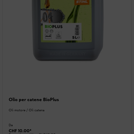
Olio per catene BioPlus
Oli motore / Oli catena
Da
CHF 10.00
*