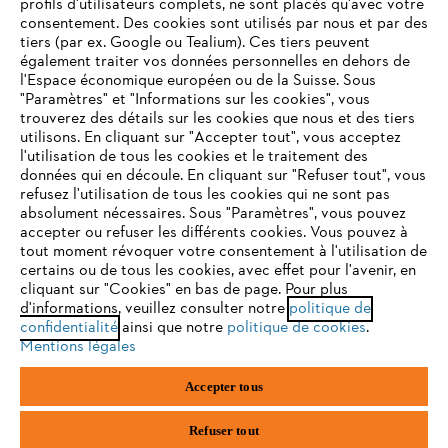
profils d'utilisateurs complets, ne sont placés qu'avec votre
consentement. Des cookies sont utilisés par nous et par des
tiers (par ex. Google ou Tealium). Ces tiers peuvent
également traiter vos données personnelles en dehors de
l'Espace économique européen ou de la Suisse. Sous
"Paramètres" et "Informations sur les cookies", vous
VOTRE NAVIGATEUR INTERNET
Équipements de protection individuelle
trouverez des détails sur les cookies que nous et des tiers
N'EST PLUS PRIS EN CHARGE
utilisons. En cliquant sur "Accepter tout", vous acceptez
l'utilisation de tous les cookies et le traitement des
données qui en découle. En cliquant sur "Refuser tout", vous
refusez l'utilisation de tous les cookies qui ne sont pas
Vous utilisez un navigateur Internet que nous ne prenons plus
absolument nécessaires. Sous "Paramètres", vous pouvez
NE RATEZ PLUS RIEN GRÂCE À LA
en charge, et certaines fonctionnalités de notre site ne
accepter ou refuser les différents cookies. Vous pouvez à
NEWSLETTER STIHL!
peuvent fonctionner correctement. Pour une utilisation
tout moment révoquer votre consentement à l'utilisation de
optimale de notre site, nous vous recommandons de passer à
certains ou de tous les cookies, avec effet pour l'avenir, en
cliquant sur "Cookies" en bas de page. Pour plus
l'un des navigateurs suivants :
E-mail
d'informations, veuillez consulter notre
politique de
confidentialité
ainsi que notre
politique de cookies
.
Mentions légales
firefox
chrome
Accepter tous
S'inscrire
safari
edge
Refuser tout