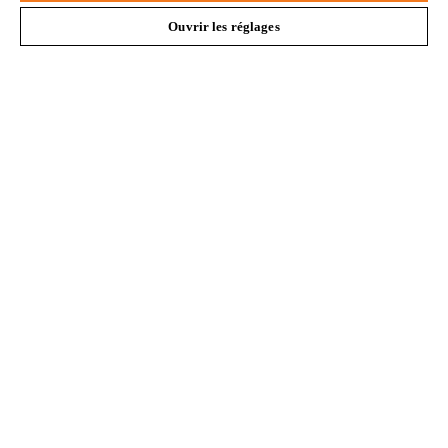
Ouvrir les réglages
#STIHL
L'Entreprise
Questions fréquentes
Service