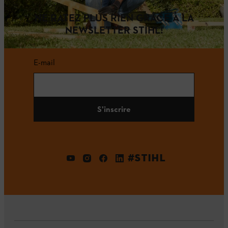
NE RATEZ PLUS RIEN GRÂCE À LA
NEWSLETTER STIHL!
E-mail
S'inscrire
#STIHL