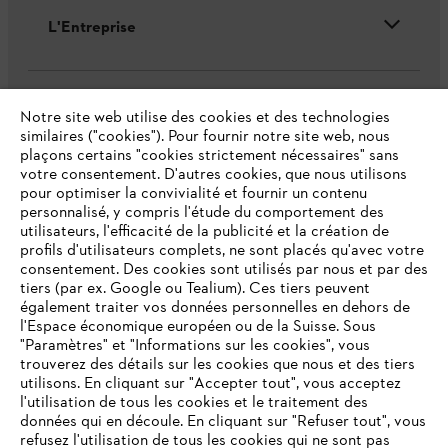
L'Entreprise
Questions fréquentes
Notre site web utilise des cookies et des technologies
similaires ("cookies"). Pour fournir notre site web, nous
plaçons certains "cookies strictement nécessaires" sans
votre consentement. D'autres cookies, que nous utilisons
pour optimiser la convivialité et fournir un contenu
Service
personnalisé, y compris l'étude du comportement des
utilisateurs, l'efficacité de la publicité et la création de
profils d'utilisateurs complets, ne sont placés qu'avec votre
consentement. Des cookies sont utilisés par nous et par des
tiers (par ex. Google ou Tealium). Ces tiers peuvent
également traiter vos données personnelles en dehors de
Politique de protection des données
l'Espace économique européen ou de la Suisse. Sous
"Paramètres" et "Informations sur les cookies", vous
VOTRE NAVIGATEUR INTERNET
Mentions légales
Cookies
trouverez des détails sur les cookies que nous et des tiers
N'EST PLUS PRIS EN CHARGE
utilisons. En cliquant sur "Accepter tout", vous acceptez
l'utilisation de tous les cookies et le traitement des
Informations juridiques
données qui en découle. En cliquant sur "Refuser tout", vous
refusez l'utilisation de tous les cookies qui ne sont pas