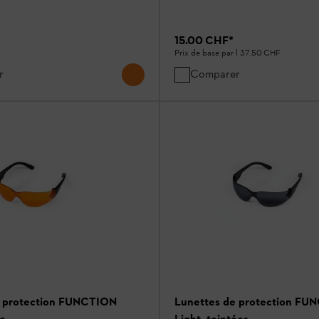
15.00 CHF
*
Prix de base par l
37.50 CHF
r
Comparer
e protection FUNCTION
Lunettes de protection FU
ge
Light, teintées