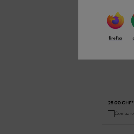
Lunettes d
LIGHT PLUS,
firefox
Lunettes de prot
25.00 CHF
*
Compare