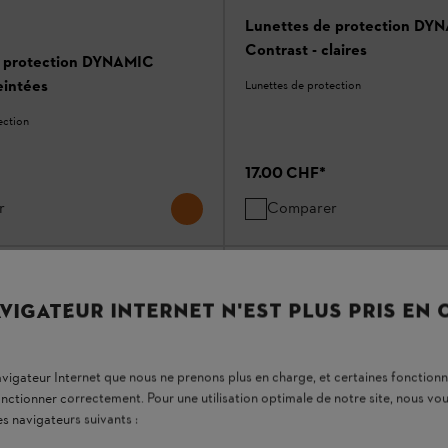
Lunettes de protection DY
Contrast - claires
e protection DYNAMIC
eintées
Lunettes de protection
ection
17.00 CHF
*
r
Comparer
VIGATEUR INTERNET N'EST PLUS PRIS EN
navigateur Internet que nous ne prenons plus en charge, et certaines fonctionn
onctionner correctement. Pour une utilisation optimale de notre site, nous 
es navigateurs suivants :