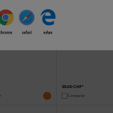
e protection DYNAMIC
Lunettes panoramiques Ultra
 teintées
claires
chrome
safari
edge
ection
Lunettes de protection
35.00 CHF
*
r
Comparer