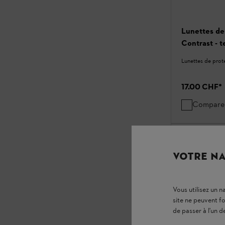
Lunettes d
Contrast - t
Lunettes de prot
17.00 CHF
*
Compare
VOTRE NA
Vous utilisez un 
site ne peuvent f
de passer à l'un d