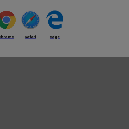
chrome
safari
edge