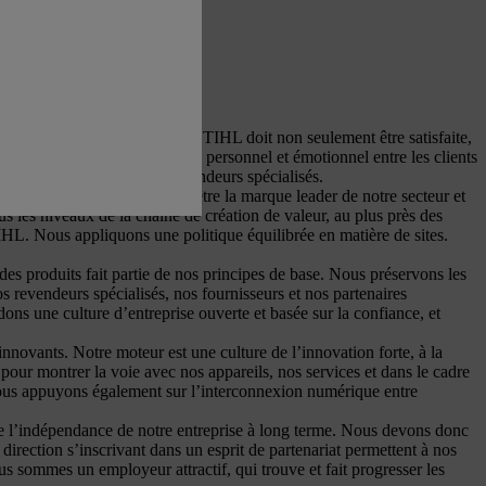
rsonne qui achète un produit STIHL doit non seulement être satisfaite,
visent à créer un lien étroit, personnel et émotionnel entre les clients
t exceptionnelles via nos revendeurs spécialisés.
de d’agilité. Nous voulons être la marque leader de notre secteur et
s les niveaux de la chaîne de création de valeur, au plus près des
TIHL. Nous appliquons une politique équilibrée en matière de sites.
 des produits fait partie de nos principes de base. Nous préservons les
os revendeurs spécialisés, nos fournisseurs et nos partenaires
ns une culture d’entreprise ouverte et basée sur la confiance, et
nnovants. Notre moteur est une culture de l’innovation forte, à la
pour montrer la voie avec nos appareils, nos services et dans le cadre
 nous appuyons également sur l’interconnexion numérique entre
de l’indépendance de notre entreprise à long terme. Nous devons donc
direction s’inscrivant dans un esprit de partenariat permettent à nos
us sommes un employeur attractif, qui trouve et fait progresser les