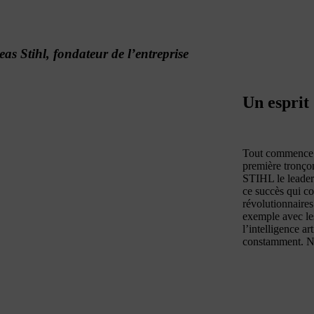
as Stihl, fondateur de l’entreprise
Un esprit
Tout commence e
première tronçon
STIHL le leader 
ce succès qui c
révolutionnaires
exemple avec les
l’intelligence ar
constamment. Nous