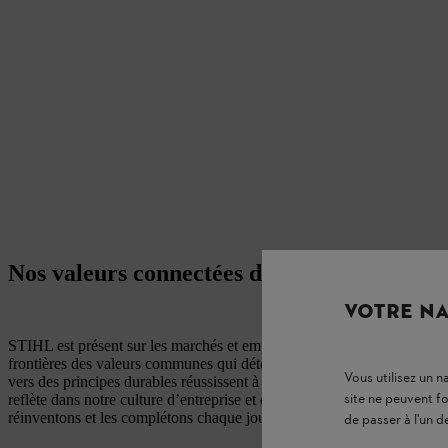
Nos valeurs connectées dans le monde enti
VOTRE NA
STIHL est présent sur les marchés et emploie des personnes partout da
frontières des valeurs communes qui déterminent nos actes. Seuls ceux 
Vous utilisez un 
vers des principes durables réussissent à long terme. En tant qu’entre
site ne peuvent f
reflète dans notre culture d’entreprise et dans nos valeurs. Nos vale
réinventons et les complétons chaque jour.
de passer à l'un d