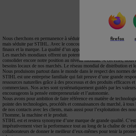
firefox
Nous cherchons en permanence à séduire les clients avec la qualité exc
mais séduite par STIHL. Avec le concours de nos revendeurs spécialisés,
finaux et la marque. La qualité d’un appareil tient à la qualité du ser
Les marchés mondiaux offrent un potentiel de croissance et nous expo
consolider encore notre position au niveau mondial. À cet effet, nous 
besoins locaux de nos marchés. Le réseau mondial de distribution et le
Nous produisons partout dans le monde dans le respect des normes de fab
STIHL est une entreprise familiale qui fait preuve d’une grande responsa
ressources naturelles grâce à des processus et des produits efficaces e
commerciaux. Nos actes sont systématiquement guidés par les valeurs f
encourageons la pensée entrepreneuriale et l’autonomie.
Nous avons pour ambition de faire référence en matière de technologie 
pointe des technologies, procédés et connaissances du marché, à tous l
de nos contacts avec les clients, mais aussi pour l’exploitation des 
l’homme, la machine et le produit.
STIHL est et restera synonyme d’une marque de grande qualité. C’est l
impérativement viser la performance tout au long de la chaîne de créati
collaborateurs de donner le meilleur d’eux-mêmes pour tenir la promesse