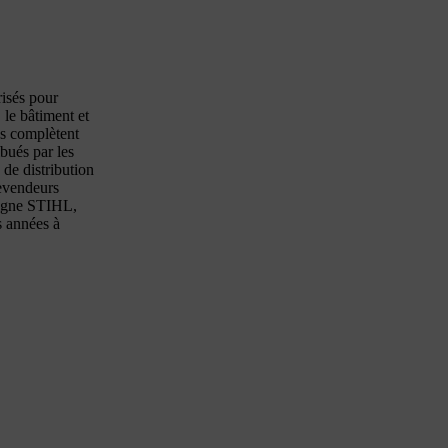
isés pour
, le bâtiment et
es complètent
bués par les
 de distribution
revendeurs
 ligne STIHL,
s années à