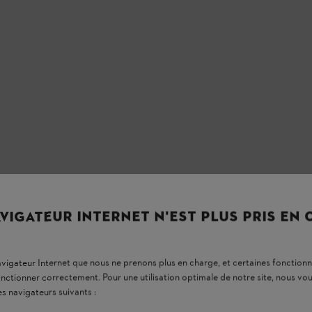
er
VIGATEUR INTERNET N'EST PLUS PRIS EN
ns le monde. Il est donc important pour nous de partager au-delà des
qui se développent continuellement et qui orientent leur entreprise
navigateur Internet que nous ne prenons plus en charge, et certaines fonctionn
prise familiale, nous en sommes convaincus. Et cette ambition se
onctionner correctement. Pour une utilisation optimale de notre site, nous 
urs ont connu le même développement que notre entreprise. Nous les
es navigateurs suivants :