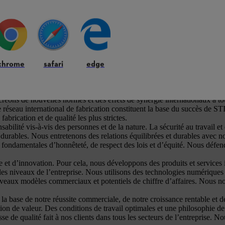
chrome
safari
edge
eptionnelle de nos appareils et de nos services. Notre objectif : une pe
 nous entretenons des relations durables avec nos clients. Nos activités 
vice. C’est pourquoi nous proposons des solutions de service complètes e
sent à une concurrence accrue. STIHL doit donc faire preuve d’une gran
créons de nouvelles normes et des effets de synergie internationaux à tou
 réseau international de fabrication constituent la base du succès de S
rication et de qualité les plus strictes.
bilité vis-à-vis des personnes et de la nature. La sécurité au travail et
t durables. Nous entretenons des relations équilibrées et durables avec n
ondamentales d’honnêteté, de respect des lois et d’équité. Nous défendo
et d’innovation. Pour cela, nous développons des produits et services i
es niveaux de l’entreprise. Nous utilisons des technologies numériques 
nouveaux modèles commerciaux et potentiels de chiffre d’affaires. Nous
a base de notre réussite commerciale, de notre croissance rentable et 
on de valeur. Des conditions de travail optimales et une philosophie de 
 de qualité fait à nos clients dans tous les secteurs de l’entreprise. No