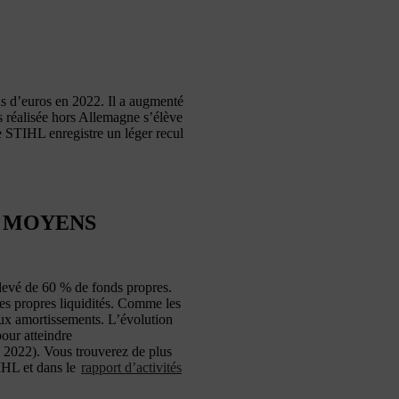
ds d’euros en 2022. Il a augmenté
es réalisée hors Allemagne s’élève
e STIHL enregistre un léger recul
S MOYENS
 élevé de 60 % de fonds propres.
ses propres liquidités. Comme les
aux amortissements. L’évolution
pour atteindre
 2022). Vous trouverez de plus
IHL et dans le
rapport d’activités