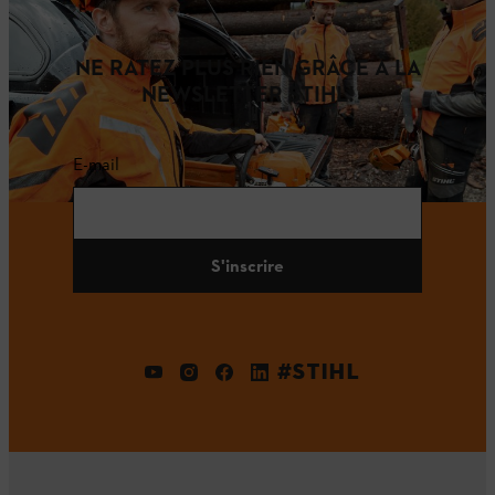
NE RATEZ PLUS RIEN GRÂCE À LA
NEWSLETTER STIHL!
E-mail
S'inscrire
#STIHL