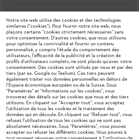
L'Entreprise
Notre site web utilise des cookies et des technologies
similaires ("cookies"). Pour fournir notre site web, nous
plaçons certains "cookies strictement nécessaires" sans
votre consentement. D'autres cookies, que nous utilisons
Questions fréquentes
pour optimiser la convivialité et fournir un contenu
personnalisé, y compris l'étude du comportement des
utilisateurs, l'efficacité de la publicité et la création de
profils d'utilisateurs complets, ne sont placés qu'avec votre
consentement. Des cookies sont utilisés par nous et par des
Service
tiers (par ex. Google ou Tealium). Ces tiers peuvent
également traiter vos données personnelles en dehors de
l'Espace économique européen ou de la Suisse. Sous
"Paramètres" et "Informations sur les cookies", vous
VOTRE NAVIGATEUR INTERNET
trouverez des détails sur les cookies que nous et des tiers
N'EST PLUS PRIS EN CHARGE
utilisons. En cliquant sur "Accepter tout", vous acceptez
Politique de protection des données
l'utilisation de tous les cookies et le traitement des
données qui en découle. En cliquant sur "Refuser tout", vous
Mentions légales
Cookies
refusez l'utilisation de tous les cookies qui ne sont pas
Vous utilisez un navigateur Internet que nous ne prenons plus
absolument nécessaires. Sous "Paramètres", vous pouvez
en charge, et certaines fonctionnalités de notre site ne
accepter ou refuser les différents cookies. Vous pouvez à
Informations juridiques
peuvent fonctionner correctement. Pour une utilisation
tout moment révoquer votre consentement à l'utilisation de