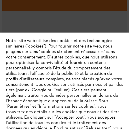
L'Entreprise
Notre site web utilise des cookies et des technologies
similaires ("cookies"). Pour fournir notre site web, nous
plaçons certains "cookies strictement nécessaires" sans
votre consentement. D'autres cookies, que nous utilisons
Questions fréquentes
pour optimiser la convivialité et fournir un contenu
personnalisé, y compris l'étude du comportement des
utilisateurs, l'efficacité de la publicité et la création de
profils d'utilisateurs complets, ne sont placés qu'avec votre
consentement. Des cookies sont utilisés par nous et par des
Service
tiers (par ex. Google ou Tealium). Ces tiers peuvent
également traiter vos données personnelles en dehors de
l'Espace économique européen ou de la Suisse. Sous
"Paramètres" et "Informations sur les cookies", vous
VOTRE NAVIGATEUR INTERNET
trouverez des détails sur les cookies que nous et des tiers
N'EST PLUS PRIS EN CHARGE
utilisons. En cliquant sur "Accepter tout", vous acceptez
Politique de protection des données
l'utilisation de tous les cookies et le traitement des
données qui en découle. En cliquant sur "Refuser tout", vous