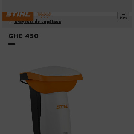
Menu
Broyeurs de végétaux
GHE 450