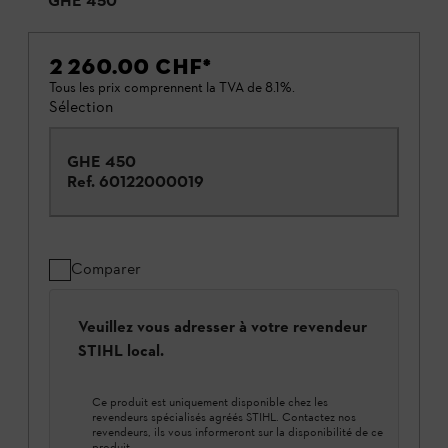
GHE 450
2 260.00 CHF
*
Tous les prix comprennent la TVA de 8.1%.
Sélection
GHE 450
Ref.
60122000019
Comparer
Veuillez vous adresser à votre revendeur
STIHL local.
Ce produit est uniquement disponible chez les
revendeurs spécialisés agréés STIHL. Contactez nos
revendeurs, ils vous informeront sur la disponibilité de ce
produit.