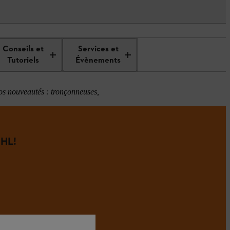
Conseils et
Services et
Tutoriels
Évènements
os nouveautés : tronçonneuses,
HL!