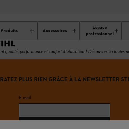
Nouveautés STIHL
Espace
Produits
Accessoires
professionnel
IHL
 qualité, performance et confort d’utilisation !
Découvrez ici toutes n
 RATEZ PLUS RIEN GRÂCE À LA NEWSLETTER STI
E-mail
S'inscrire