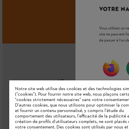
VOTRE NA
Vous utilisez un 
site ne peuvent f
de passer à l'un d
L'Entreprise
firefox
Notre site web utilise des cookies et des technologies sim
("cookies"). Pour fournir notre site web, nous plaçons cert
À propos de nous
"cookies strictement nécessaires" sans votre consentemen
D'autres cookies, que nous utilisons pour optimiser la conv
Catalogue
et fournir un contenu personnalisé, y compris l'étude du
comportement des utilisateurs, l'efficacité de la publicité e
Informations aux fournisseurs
création de profils d'utilisateurs complets, ne sont placés
Système d'alerte STIHL
votre consentement. Des cookies sont utilisés par nous et