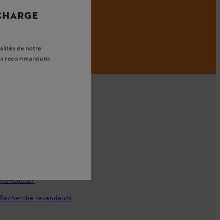
 CHARGE
alités de notre
vous recommandons
vice
Contactez-nous
Newsletter
Recherche revendeurs