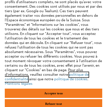
profils d'utilisateurs complets, ne sont placés qu'avec votre
consentement. Des cookies sont utilisés par nous et par des
tiers (par ex. Google ou Tealium). Ces tiers peuvent
également traiter vos données personnelles en dehors de
l'Espace économique européen ou de la Suisse. Sous
"Paramètres" et "Informations sur les cookies", vous
VOTRE NAVIGATEUR INTERNET
trouverez des détails sur les cookies que nous et des tiers
N'EST PLUS PRIS EN CHARGE
utilisons. En cliquant sur "Accepter tout", vous acceptez
l'utilisation de tous les cookies et le traitement des
données qui en découle. En cliquant sur "Refuser tout", vous
refusez l'utilisation de tous les cookies qui ne sont pas
Vous utilisez un navigateur Internet que nous ne prenons plus
absolument nécessaires. Sous "Paramètres", vous pouvez
en charge, et certaines fonctionnalités de notre site ne
accepter ou refuser les différents cookies. Vous pouvez à
peuvent fonctionner correctement. Pour une utilisation
tout moment révoquer votre consentement à l'utilisation de
optimale de notre site, nous vous recommandons de passer à
certains ou de tous les cookies, avec effet pour l'avenir, en
cliquant sur "Cookies" en bas de page. Pour plus
l'un des navigateurs suivants :
d'informations, veuillez consulter notre
politique de
confidentialité
ainsi que notre
politique de cookies
.
Mentions légales
firefox
chrome
Accepter tous
safari
edge
Refuser tout