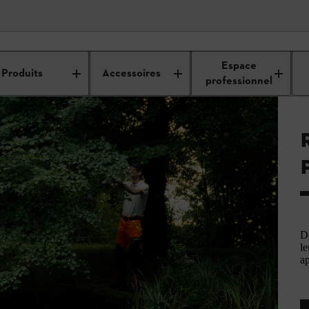
Espace
Produits
Accessoires
professionnel
De
le
ap