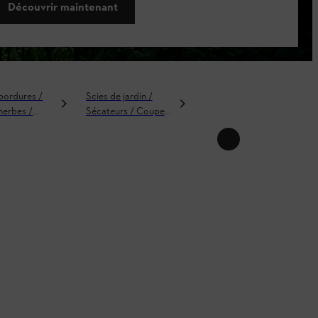
Découvrir maintenant
bordures /
Scies de jardin /
Nettoyeurs haute
erbes /
Sécateurs / Coupe-
pression
sailleuses
branches / Scies à
branches