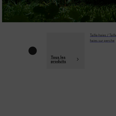
Taille-haies / Taill
haies sur perche
Tous les
produits