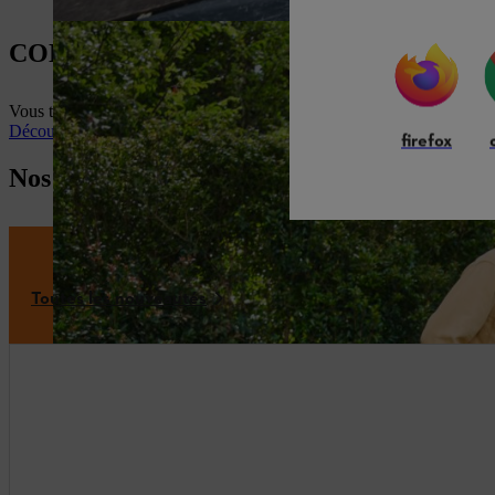
CONSEILS POUR LE JARDIN ET LES 
Vous trouverez ici des conseils d'utilisation utiles, des recommandation
Découvrir maintenant le guide et les projets DIY
firefox
Nos nouveaux outils
Toutes les nouveautés