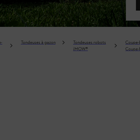
e-
Tondeuses à gazon
Tondeuses robots
Coupe-
¡MOW®
Coupe-h
Débrous