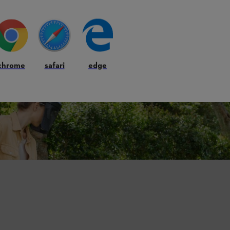
OUTILS
s professionnelles concernant l'entretien du jardin et des idées de projets
chrome
safari
edge