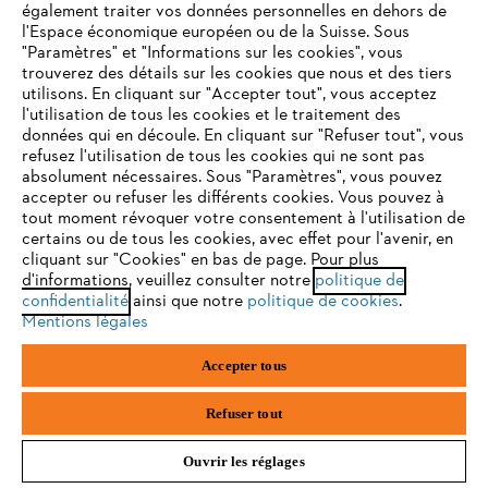
également traiter vos données personnelles en dehors de
l'Espace économique européen ou de la Suisse. Sous
"Paramètres" et "Informations sur les cookies", vous
VOTRE NAVIGATEUR INTERNET
trouverez des détails sur les cookies que nous et des tiers
N'EST PLUS PRIS EN CHARGE
utilisons. En cliquant sur "Accepter tout", vous acceptez
Politique de protection des données
l'utilisation de tous les cookies et le traitement des
données qui en découle. En cliquant sur "Refuser tout", vous
Mentions légales
Cookies
refusez l'utilisation de tous les cookies qui ne sont pas
Vous utilisez un navigateur Internet que nous ne prenons plus
absolument nécessaires. Sous "Paramètres", vous pouvez
en charge, et certaines fonctionnalités de notre site ne
accepter ou refuser les différents cookies. Vous pouvez à
Informations juridiques
peuvent fonctionner correctement. Pour une utilisation
tout moment révoquer votre consentement à l'utilisation de
optimale de notre site, nous vous recommandons de passer à
certains ou de tous les cookies, avec effet pour l'avenir, en
cliquant sur "Cookies" en bas de page. Pour plus
l'un des navigateurs suivants :
STIHL VERTRIEBS AG, 8617 Mönchaltorf
d'informations, veuillez consulter notre
politique de
confidentialité
ainsi que notre
politique de cookies
.
Mentions légales
firefox
chrome
Accepter tous
safari
edge
Refuser tout
Ouvrir les réglages