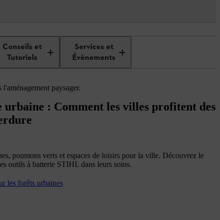
rofessionnels
Best Practice
Conseils et
Services et
Tutoriels
Évènements
ns l'aménagement paysager.
e urbaine : Comment les villes profitent des
verdure
nes, poumons verts et espaces de loisirs pour la ville. Découvrez le
les outils à batterie STIHL dans leurs soins.
ur les forêts urbaines