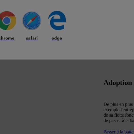
chrome
safari
edge
Adoption 
De plus en plus 
exemple l'entre
de sa flotte fon
de passer à la ba
Passer à la batte