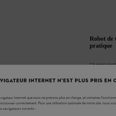
Robot de t
pratiqu
Un gazon sportif
d’entraînement
peuvent entreten
fiable. Découvr
VIGATEUR INTERNET N'EST PLUS PRIS EN
sport et quels s
les grandes pelo
Découvrez-le m
navigateur Internet que nous ne prenons plus en charge, et certaines fonctionn
onctionner correctement. Pour une utilisation optimale de notre site, nous 
es navigateurs suivants :