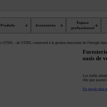
our les professionnels
Connaissances utiles de professionnels pour les p
Espace
Produits
Accessoires
professionnel
ions STIHL - de STIHL connected à la gestion innovante de l'énergie da
Foresteri
oasis de 
Les forêts urbai
rôle que jouent 
En savoir plus s