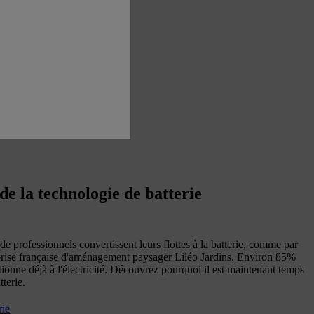
de la technologie de batterie
de professionnels convertissent leurs flottes à la batterie, comme par
prise française d'aménagement paysager Liléo Jardins. Environ 85%
ctionne déjà à l'électricité. Découvrez pourquoi il est maintenant temps
tterie.
rie