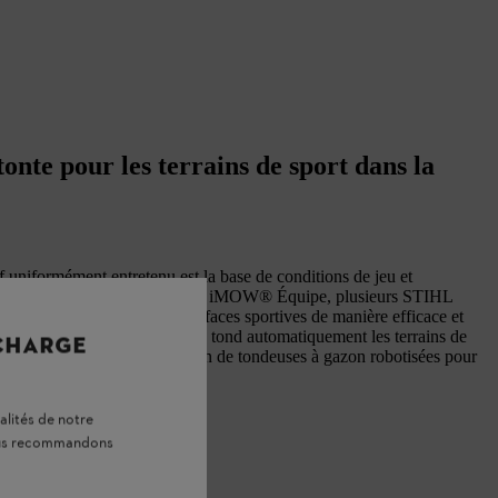
onte pour les terrains de sport dans la
e
 uniformément entretenu est la base de conditions de jeu et
 optimales. Grâce à la fonction iMOW® Équipe, plusieurs STIHL
ir Robot de tonte grandes surfaces sportives de manière efficace et
ez comment la iMOW® 7 Pro tond automatiquement les terrains de
 CHARGE
ont les avantages de l’utilisation de tondeuses à gazon robotisées pour
uses.
aintenant
alités de notre
vous recommandons