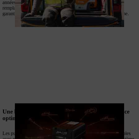
années d’utilisation intensive. Vous réduisez ainsi les coûts de
remplacement, améliorez la prévisibilité de vos opérations et
garantissez une exploitation durable et rentable sur le long terme.
Une batterie unique, conçue pour une polyvalence
optimale.
Les puissantes batteries rechargeables ALLPRO sont compatibles
avec plus de 80 appareils de la gamme, dont l’ensemble du système