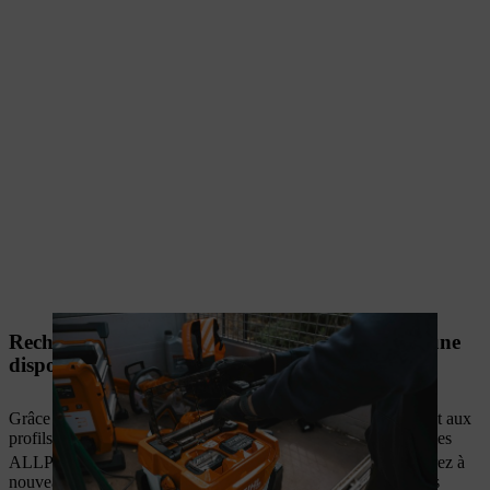
Recharge rapide en seulement 9 minutes, pour une
disponibilité opérationnelle maximale.
Grâce à la technologie innovante des cellules sans languettes et aux
profils de charge intelligents, vous pouvez recharger les batteries
1
ALLPRO en seulement 9 minutes
. Cela signifie que vous serez à
nouveau opérationnel en un rien de temps, minimisant ainsi les