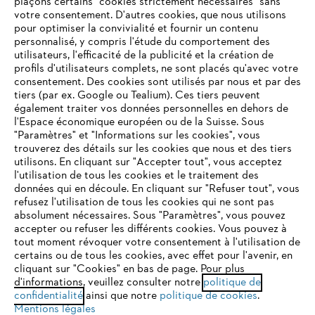
plaçons certains "cookies strictement nécessaires" sans
votre consentement. D'autres cookies, que nous utilisons
pour optimiser la convivialité et fournir un contenu
personnalisé, y compris l'étude du comportement des
utilisateurs, l'efficacité de la publicité et la création de
Questions fréquentes
profils d'utilisateurs complets, ne sont placés qu'avec votre
consentement. Des cookies sont utilisés par nous et par des
tiers (par ex. Google ou Tealium). Ces tiers peuvent
également traiter vos données personnelles en dehors de
Service
l'Espace économique européen ou de la Suisse. Sous
"Paramètres" et "Informations sur les cookies", vous
VOTRE NAVIGATEUR INTERNET
trouverez des détails sur les cookies que nous et des tiers
N'EST PLUS PRIS EN CHARGE
utilisons. En cliquant sur "Accepter tout", vous acceptez
l'utilisation de tous les cookies et le traitement des
données qui en découle. En cliquant sur "Refuser tout", vous
refusez l'utilisation de tous les cookies qui ne sont pas
Politique de protection des données
Vous utilisez un navigateur Internet que nous ne prenons plus
absolument nécessaires. Sous "Paramètres", vous pouvez
en charge, et certaines fonctionnalités de notre site ne
accepter ou refuser les différents cookies. Vous pouvez à
Mentions légales
Cookies
peuvent fonctionner correctement. Pour une utilisation
tout moment révoquer votre consentement à l'utilisation de
optimale de notre site, nous vous recommandons de passer à
certains ou de tous les cookies, avec effet pour l'avenir, en
Informations juridiques
cliquant sur "Cookies" en bas de page. Pour plus
l'un des navigateurs suivants :
d'informations, veuillez consulter notre
politique de
confidentialité
ainsi que notre
politique de cookies
.
Mentions légales
STIHL VERTRIEBS AG, 8617 Mönchaltorf