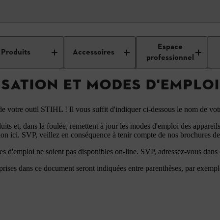
Notices d'utilisation et modes d'emploi
Espace
Produits
Accessoires
professionnel
ISATION ET MODES D'EMPLOI
i de votre outil STIHL ! Il vous suffit d'indiquer ci-dessous le nom de v
ts et, dans la foulée, remettent à jour les modes d'emploi des appareils
tion ici. SVP, veillez en conséquence à tenir compte de nos brochures de
des d'emploi ne soient pas disponibles on-line. SVP, adressez-vous dans
prises dans ce document seront indiquées entre parenthèses, par exemp