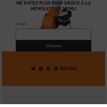
NE RATEZ PLUS RIEN GRÂCE À LA
NEWSLETTER STIHL!
E-mail
S'inscrire
#STIHL