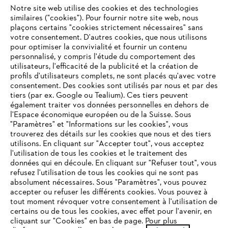
L'Entreprise
Notre site web utilise des cookies et des technologies
similaires ("cookies"). Pour fournir notre site web, nous
plaçons certains "cookies strictement nécessaires" sans
votre consentement. D'autres cookies, que nous utilisons
Questions fréquentes
pour optimiser la convivialité et fournir un contenu
personnalisé, y compris l'étude du comportement des
utilisateurs, l'efficacité de la publicité et la création de
profils d'utilisateurs complets, ne sont placés qu'avec votre
consentement. Des cookies sont utilisés par nous et par des
Service
tiers (par ex. Google ou Tealium). Ces tiers peuvent
également traiter vos données personnelles en dehors de
l'Espace économique européen ou de la Suisse. Sous
"Paramètres" et "Informations sur les cookies", vous
VOTRE NAVIGATEUR INTERNET
trouverez des détails sur les cookies que nous et des tiers
N'EST PLUS PRIS EN CHARGE
utilisons. En cliquant sur "Accepter tout", vous acceptez
Politique de protection des données
l'utilisation de tous les cookies et le traitement des
données qui en découle. En cliquant sur "Refuser tout", vous
Mentions légales
Cookies
refusez l'utilisation de tous les cookies qui ne sont pas
Vous utilisez un navigateur Internet que nous ne prenons plus
absolument nécessaires. Sous "Paramètres", vous pouvez
en charge, et certaines fonctionnalités de notre site ne
accepter ou refuser les différents cookies. Vous pouvez à
Informations juridiques
peuvent fonctionner correctement. Pour une utilisation
tout moment révoquer votre consentement à l'utilisation de
optimale de notre site, nous vous recommandons de passer à
certains ou de tous les cookies, avec effet pour l'avenir, en
cliquant sur "Cookies" en bas de page. Pour plus
l'un des navigateurs suivants :
STIHL VERTRIEBS AG, 8617 Mönchaltorf