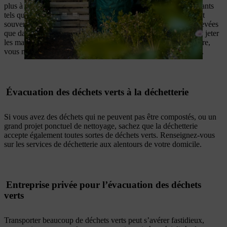
plus à vous soucier de l’évacuation des déchets verts encombrants
tels que les branchages. Comme les déchets verts collectés sont
souvent compostés industriellement à des températures plus élevées
que dans votre composteur, vous n’aurez aucune hésitation à y jeter
les mauvaises herbes et autres végétaux ligneux, mais par contre,
vous ne pourrez pas vous débarrasser de la terre dans ces bacs.
Évacuation des déchets verts à la déchetterie
Si vous avez des déchets qui ne peuvent pas être compostés, ou un
grand projet ponctuel de nettoyage, sachez que la déchetterie
accepte également toutes sortes de déchets verts. Renseignez-vous
sur les services de déchetterie aux alentours de votre domicile.
Entreprise privée pour l’évacuation des déchets
verts
Transporter beaucoup de déchets verts peut s’avérer fastidieux,