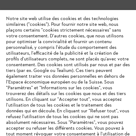
Notre site web utilise des cookies et des technologies
similaires ("cookies"). Pour fournir notre site web, nous
plaçons certains "cookies strictement nécessaires" sans
votre consentement. D'autres cookies, que nous utilisons
pour optimiser la convivialité et fournir un contenu
personnalisé, y compris l'étude du comportement des
utilisateurs, l'efficacité de la publicité et la création de
profils d'utilisateurs complets, ne sont placés qu'avec votre
consentement. Des cookies sont utilisés par nous et par des
tiers (par ex. Google ou Tealium). Ces tiers peuvent
également traiter vos données personnelles en dehors de
l'Espace économique européen ou de la Suisse. Sous
"Paramètres" et "Informations sur les cookies", vous
VOTRE NAVIGATEUR INTERNET
trouverez des détails sur les cookies que nous et des tiers
N'EST PLUS PRIS EN CHARGE
utilisons. En cliquant sur "Accepter tout", vous acceptez
l'utilisation de tous les cookies et le traitement des
données qui en découle. En cliquant sur "Refuser tout", vous
refusez l'utilisation de tous les cookies qui ne sont pas
Vous utilisez un navigateur Internet que nous ne prenons plus
absolument nécessaires. Sous "Paramètres", vous pouvez
en charge, et certaines fonctionnalités de notre site ne
accepter ou refuser les différents cookies. Vous pouvez à
peuvent fonctionner correctement. Pour une utilisation
tout moment révoquer votre consentement à l'utilisation de