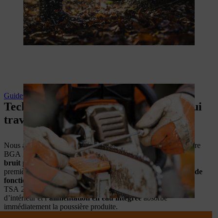
Guides‑chaînes et chaînes
Technologie STIHL: Pour tous ceux qui
travaillent à L’extérieur.
Nous avons encore d’autres innovations à vous proposer : Notre
BGA 300 vous offre un nouveau
système de réduction du
bruit
pour un fonctionnement silencieux et la MSA 300 est la
première tronçonneuse de STIHL à être équipée d’un
cockpit de
fonctionnement et de notification
. La découpeuse à disque
TSA 230 sans émission est également adaptée aux travaux
d’intérieur et l’
alimentation en eau intégrée
absorbe
immédiatement la poussière produite.