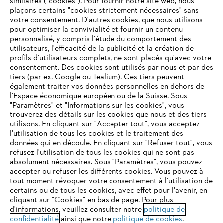
similaires ("cookies"). Pour fournir notre site web, nous
plaçons certains "cookies strictement nécessaires" sans
votre consentement. D'autres cookies, que nous utilisons
pour optimiser la convivialité et fournir un contenu
personnalisé, y compris l'étude du comportement des
utilisateurs, l'efficacité de la publicité et la création de
profils d'utilisateurs complets, ne sont placés qu'avec votre
consentement. Des cookies sont utilisés par nous et par des
tiers (par ex. Google ou Tealium). Ces tiers peuvent
également traiter vos données personnelles en dehors de
l'Espace économique européen ou de la Suisse. Sous
"Paramètres" et "Informations sur les cookies", vous
VOTRE NAVIGATEUR INTERNET
trouverez des détails sur les cookies que nous et des tiers
N'EST PLUS PRIS EN CHARGE
utilisons. En cliquant sur "Accepter tout", vous acceptez
l'utilisation de tous les cookies et le traitement des
données qui en découle. En cliquant sur "Refuser tout", vous
refusez l'utilisation de tous les cookies qui ne sont pas
Vous utilisez un navigateur Internet que nous ne prenons plus
absolument nécessaires. Sous "Paramètres", vous pouvez
en charge, et certaines fonctionnalités de notre site ne
accepter ou refuser les différents cookies. Vous pouvez à
peuvent fonctionner correctement. Pour une utilisation
tout moment révoquer votre consentement à l'utilisation de
optimale de notre site, nous vous recommandons de passer à
certains ou de tous les cookies, avec effet pour l'avenir, en
cliquant sur "Cookies" en bas de page. Pour plus
l'un des navigateurs suivants :
d'informations, veuillez consulter notre
politique de
confidentialité
ainsi que notre
politique de cookies
.