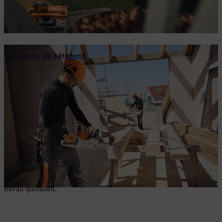
Industrie du bâtiment
Le guide d’achat des outils à batterie pour les professionnels ainsi
que des guides et chaînes facilitent votre choix et vous aident à
trouver en quelques clics la solution optimale pour vos travaux.
Puissance de niveau supérieur. Nettement
plus fort. Toute la journée.​
Le système de batterie ALLPRO a été spécialement conçu pour
répondre aux besoins des utilisateurs professionnels: Pour ceux qui
comptent sur des performances exceptionnelles, une efficacité
maximale et une utilisation à long terme de leurs batteries dans leur
travail quotidien.