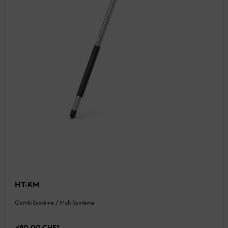
HT-KM
CombiSystème / MultiSystème
480.00 CHF
*