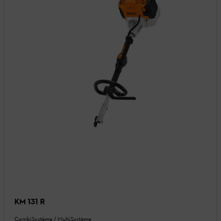
KM 131 R
CombiSystème / MultiSystème