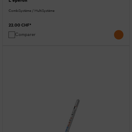
L'éperon
CombiSystème / MultiSystème
22.00 CHF
*
Comparer