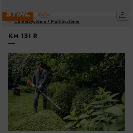
Menu
CombiSystème / MultiSystème
KM 131 R