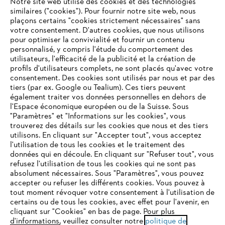
Notre site web utilise des cookies et des technologies
similaires ("cookies"). Pour fournir notre site web, nous
plaçons certains "cookies strictement nécessaires" sans
votre consentement. D'autres cookies, que nous utilisons
Questions fréquentes
pour optimiser la convivialité et fournir un contenu
personnalisé, y compris l'étude du comportement des
utilisateurs, l'efficacité de la publicité et la création de
profils d'utilisateurs complets, ne sont placés qu'avec votre
consentement. Des cookies sont utilisés par nous et par des
Service
tiers (par ex. Google ou Tealium). Ces tiers peuvent
également traiter vos données personnelles en dehors de
l'Espace économique européen ou de la Suisse. Sous
"Paramètres" et "Informations sur les cookies", vous
VOTRE NAVIGATEUR INTERNET
trouverez des détails sur les cookies que nous et des tiers
N'EST PLUS PRIS EN CHARGE
utilisons. En cliquant sur "Accepter tout", vous acceptez
Politique de protection des données
l'utilisation de tous les cookies et le traitement des
données qui en découle. En cliquant sur "Refuser tout", vous
Mentions légales
Cookies
refusez l'utilisation de tous les cookies qui ne sont pas
Vous utilisez un navigateur Internet que nous ne prenons plus
absolument nécessaires. Sous "Paramètres", vous pouvez
en charge, et certaines fonctionnalités de notre site ne
accepter ou refuser les différents cookies. Vous pouvez à
Informations juridiques
peuvent fonctionner correctement. Pour une utilisation
tout moment révoquer votre consentement à l'utilisation de
optimale de notre site, nous vous recommandons de passer à
certains ou de tous les cookies, avec effet pour l'avenir, en
cliquant sur "Cookies" en bas de page. Pour plus
l'un des navigateurs suivants :
STIHL VERTRIEBS AG, 8617 Mönchaltorf
d'informations, veuillez consulter notre
politique de