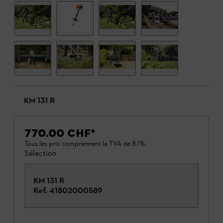
KM 131 R
770.00 CHF
*
Tous les prix comprennent la TVA de 8.1%.
Sélection
KM 131 R
Ref.
41802000589