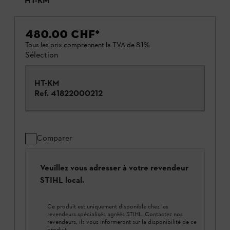
HT-KM
480.00 CHF
*
Tous les prix comprennent la TVA de 8.1%.
Sélection
HT-KM
Ref.
41822000212
Comparer
Veuillez vous adresser à votre revendeur
STIHL local.
Ce produit est uniquement disponible chez les
revendeurs spécialisés agréés STIHL. Contactez nos
revendeurs, ils vous informeront sur la disponibilité de ce
produit.