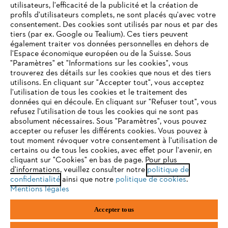
utilisateurs, l'efficacité de la publicité et la création de
profils d'utilisateurs complets, ne sont placés qu'avec votre
consentement. Des cookies sont utilisés par nous et par des
Service
tiers (par ex. Google ou Tealium). Ces tiers peuvent
également traiter vos données personnelles en dehors de
l'Espace économique européen ou de la Suisse. Sous
"Paramètres" et "Informations sur les cookies", vous
VOTRE NAVIGATEUR INTERNET
trouverez des détails sur les cookies que nous et des tiers
N'EST PLUS PRIS EN CHARGE
utilisons. En cliquant sur "Accepter tout", vous acceptez
Politique de protection des données
l'utilisation de tous les cookies et le traitement des
données qui en découle. En cliquant sur "Refuser tout", vous
Mentions légales
Cookies
refusez l'utilisation de tous les cookies qui ne sont pas
Vous utilisez un navigateur Internet que nous ne prenons plus
absolument nécessaires. Sous "Paramètres", vous pouvez
en charge, et certaines fonctionnalités de notre site ne
accepter ou refuser les différents cookies. Vous pouvez à
Informations juridiques
peuvent fonctionner correctement. Pour une utilisation
tout moment révoquer votre consentement à l'utilisation de
optimale de notre site, nous vous recommandons de passer à
certains ou de tous les cookies, avec effet pour l'avenir, en
cliquant sur "Cookies" en bas de page. Pour plus
l'un des navigateurs suivants :
STIHL VERTRIEBS AG, 8617 Mönchaltorf
d'informations, veuillez consulter notre
politique de
confidentialité
ainsi que notre
politique de cookies
.
Mentions légales
firefox
chrome
Accepter tous
safari
edge