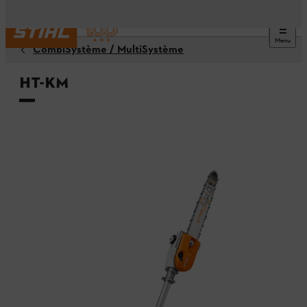
Menu
CombiSystème / MultiSystème
HT-KM