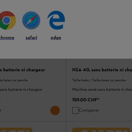
chrome
safari
edge
s batterie ni chargeur
HSA 40, sans batterie ni ch
lle-haies sur perche
Taille-haies / Taille-haies sur perche
sans batterie ni chargeur
Machine seule sans batterie ni cha
*
159.00 CHF
*
r
Comparer