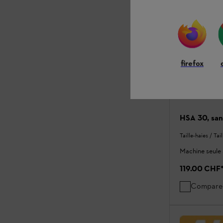
firefox
HSA 30, san
Taille-haies / Tai
Machine seule 
119.00 CHF
Compare