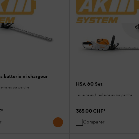
s batterie ni chargeur
HSA 60 Set
lle-haies sur perche
Taille-haies / Taille-haies sur perche
F
*
385.00 CHF
*
r
Comparer