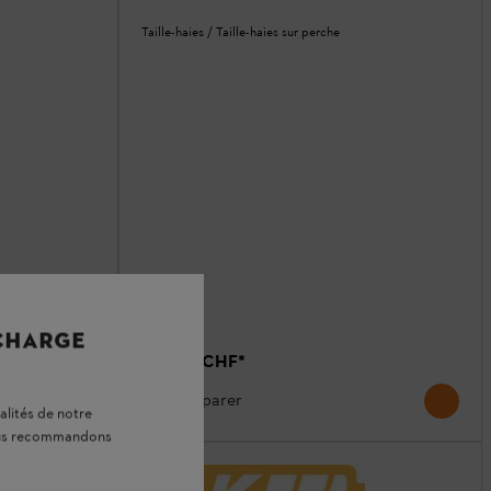
Taille-haies / Taille-haies sur perche
 CHARGE
A partir de
670.00 CHF
*
Comparer
alités de notre
vous recommandons