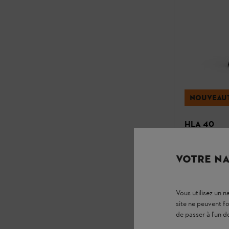
NOUVEAU
HLA 40
Taille-haies / Tai
VOTRE NA
149.00 CHF
Compare
Vous utilisez un 
site ne peuvent f
de passer à l'un d