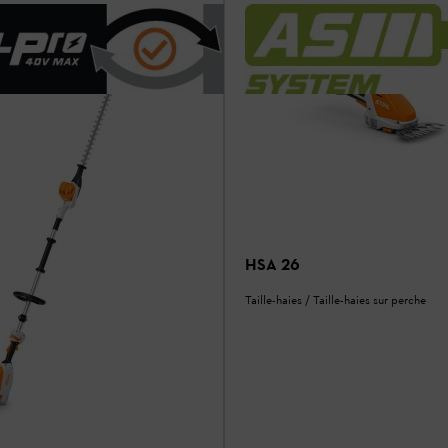
HSA 26
Taille-haies / Taille-haies sur perche