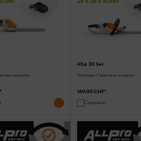
HSA 30 Set
lle-haies sur perche
Taille-haies / Taille-haies sur perche
*
169.00 CHF
*
r
Comparer