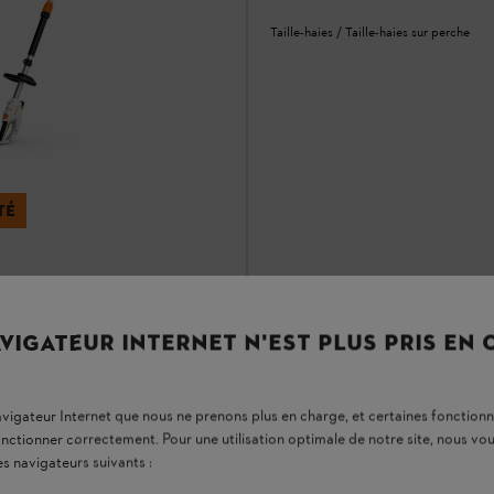
Taille-haies / Taille-haies sur perche
TÉ
lle-haies sur perche
VIGATEUR INTERNET N'EST PLUS PRIS EN
A partir de
*
670.00 CHF
*
r
Comparer
navigateur Internet que nous ne prenons plus en charge, et certaines fonctionn
onctionner correctement. Pour une utilisation optimale de notre site, nous 
es navigateurs suivants :