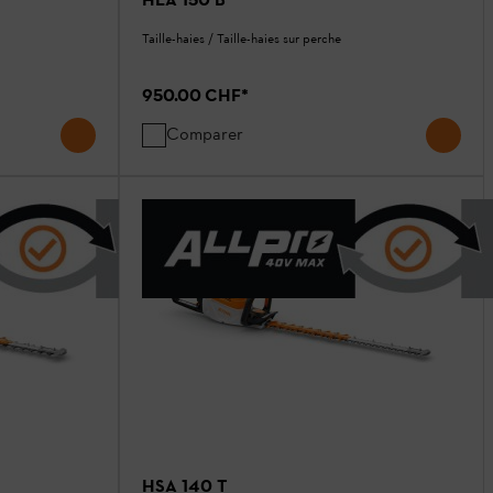
Taille-haies / Taille-haies sur perche
950.00 CHF
*
Comparer
HSA 140 T