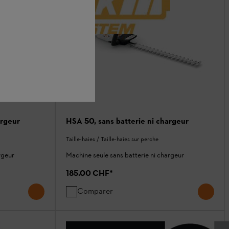
argeur
HSA 50, sans batterie ni chargeur
Taille-haies / Taille-haies sur perche
rgeur
Machine seule sans batterie ni chargeur
185.00 CHF
*
Comparer