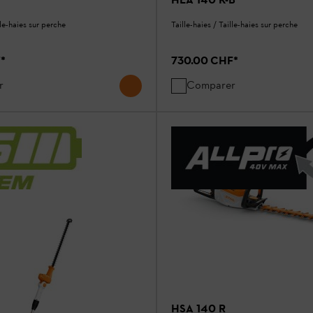
lle-haies sur perche
Taille-haies / Taille-haies sur perche
F
*
730.00 CHF
*
r
Comparer
HSA 140 R