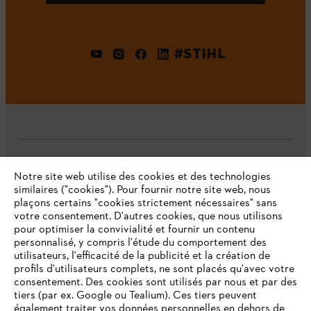
#STIHL
L'Entreprise
Notre site web utilise des cookies et des technologies
similaires ("cookies"). Pour fournir notre site web, nous
plaçons certains "cookies strictement nécessaires" sans
votre consentement. D'autres cookies, que nous utilisons
Questions fréquentes
pour optimiser la convivialité et fournir un contenu
personnalisé, y compris l'étude du comportement des
utilisateurs, l'efficacité de la publicité et la création de
profils d'utilisateurs complets, ne sont placés qu'avec votre
consentement. Des cookies sont utilisés par nous et par des
Service
tiers (par ex. Google ou Tealium). Ces tiers peuvent
également traiter vos données personnelles en dehors de