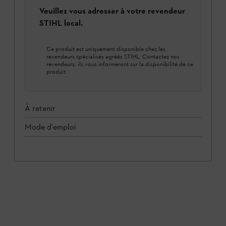
Veuillez vous adresser à votre revendeur
STIHL local.
Ce produit est uniquement disponible chez les
revendeurs spécialisés agréés STIHL. Contactez nos
revendeurs, ils vous informeront sur la disponibilité de ce
produit.
À retenir
Mode d'emploi