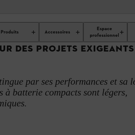
hnologie des batteries STIHL
Système de batterie AK de STIHL
Espace
Produits
Accessoires
professionnel
OUR DES PROJETS EXIGEANTS
tingue par ses performances et sa l
s à batterie compacts sont légers,
miques.