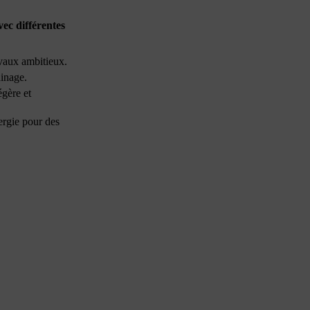
vec différentes
avaux ambitieux.
dinage.
gère et
ergie pour des