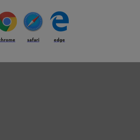
chrome
safari
edge