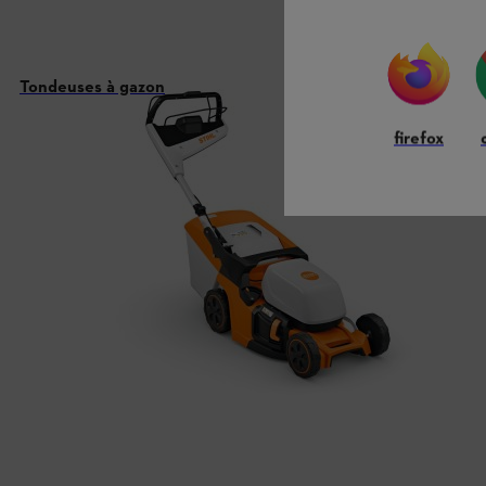
Tondeuses à gazon
firefox