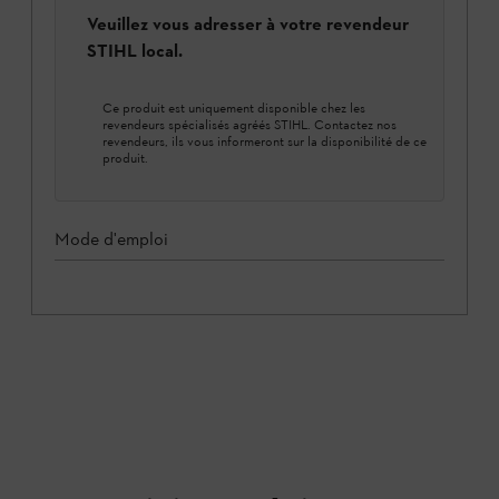
Veuillez vous adresser à votre revendeur
STIHL local.
Ce produit est uniquement disponible chez les
revendeurs spécialisés agréés STIHL. Contactez nos
revendeurs, ils vous informeront sur la disponibilité de ce
produit.
Mode d'emploi