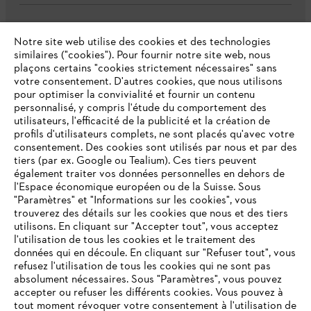
L'Entreprise
Notre site web utilise des cookies et des technologies
similaires ("cookies"). Pour fournir notre site web, nous
plaçons certains "cookies strictement nécessaires" sans
votre consentement. D'autres cookies, que nous utilisons
Questions fréquentes
pour optimiser la convivialité et fournir un contenu
personnalisé, y compris l'étude du comportement des
utilisateurs, l'efficacité de la publicité et la création de
profils d'utilisateurs complets, ne sont placés qu'avec votre
consentement. Des cookies sont utilisés par nous et par des
Service
tiers (par ex. Google ou Tealium). Ces tiers peuvent
également traiter vos données personnelles en dehors de
l'Espace économique européen ou de la Suisse. Sous
"Paramètres" et "Informations sur les cookies", vous
VOTRE NAVIGATEUR INTERNET
trouverez des détails sur les cookies que nous et des tiers
N'EST PLUS PRIS EN CHARGE
utilisons. En cliquant sur "Accepter tout", vous acceptez
Politique de protection des données
l'utilisation de tous les cookies et le traitement des
données qui en découle. En cliquant sur "Refuser tout", vous
Mentions légales
Cookies
refusez l'utilisation de tous les cookies qui ne sont pas
Vous utilisez un navigateur Internet que nous ne prenons plus
absolument nécessaires. Sous "Paramètres", vous pouvez
en charge, et certaines fonctionnalités de notre site ne
accepter ou refuser les différents cookies. Vous pouvez à
Informations juridiques
peuvent fonctionner correctement. Pour une utilisation
tout moment révoquer votre consentement à l'utilisation de