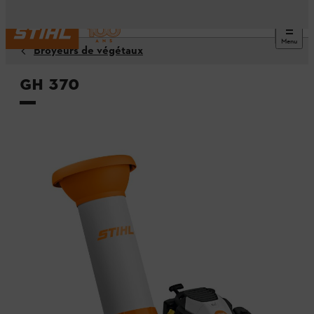
Menu
Broyeurs de végétaux
GH 370