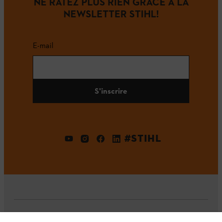
NE RATEZ PLUS RIEN GRÂCE À LA
NEWSLETTER STIHL!
E-mail
S'inscrire
#STIHL
L'Entreprise