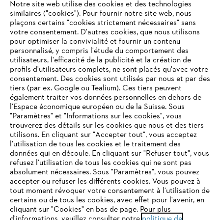
Notre site web utilise des cookies et des technologies
similaires ("cookies"). Pour fournir notre site web, nous
plaçons certains "cookies strictement nécessaires" sans
votre consentement. D'autres cookies, que nous utilisons
Questions fréquentes
pour optimiser la convivialité et fournir un contenu
personnalisé, y compris l'étude du comportement des
utilisateurs, l'efficacité de la publicité et la création de
profils d'utilisateurs complets, ne sont placés qu'avec votre
consentement. Des cookies sont utilisés par nous et par des
Service
tiers (par ex. Google ou Tealium). Ces tiers peuvent
également traiter vos données personnelles en dehors de
l'Espace économique européen ou de la Suisse. Sous
"Paramètres" et "Informations sur les cookies", vous
VOTRE NAVIGATEUR INTERNET
trouverez des détails sur les cookies que nous et des tiers
N'EST PLUS PRIS EN CHARGE
utilisons. En cliquant sur "Accepter tout", vous acceptez
Politique de protection des données
l'utilisation de tous les cookies et le traitement des
données qui en découle. En cliquant sur "Refuser tout", vous
Mentions légales
Cookies
refusez l'utilisation de tous les cookies qui ne sont pas
Vous utilisez un navigateur Internet que nous ne prenons plus
absolument nécessaires. Sous "Paramètres", vous pouvez
en charge, et certaines fonctionnalités de notre site ne
accepter ou refuser les différents cookies. Vous pouvez à
Informations juridiques
peuvent fonctionner correctement. Pour une utilisation
tout moment révoquer votre consentement à l'utilisation de
optimale de notre site, nous vous recommandons de passer à
certains ou de tous les cookies, avec effet pour l'avenir, en
cliquant sur "Cookies" en bas de page. Pour plus
l'un des navigateurs suivants :
STIHL VERTRIEBS AG, 8617 Mönchaltorf
d'informations, veuillez consulter notre
politique de