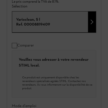
Le prix comprend la TVA de 8.1%.
Sélection
Varioclean, 5 l
Ref.
00008819409
Comparer
Veuillez vous adresser à votre revendeur
STIHL local.
Ce produit est uniquement disponible chez les
revendeurs spécialisés agréés STIHL. Contactez nos
revendeurs, ils vous informeront sur la disponibilité de ce
produit.
Mode d'emploi