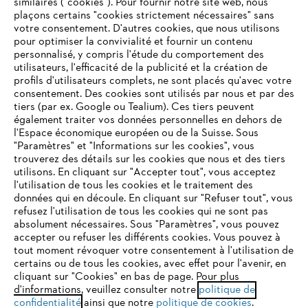
similaires ("cookies"). Pour fournir notre site web, nous
plaçons certains "cookies strictement nécessaires" sans
votre consentement. D'autres cookies, que nous utilisons
Questions fréquentes
pour optimiser la convivialité et fournir un contenu
personnalisé, y compris l'étude du comportement des
utilisateurs, l'efficacité de la publicité et la création de
profils d'utilisateurs complets, ne sont placés qu'avec votre
consentement. Des cookies sont utilisés par nous et par des
Service
tiers (par ex. Google ou Tealium). Ces tiers peuvent
également traiter vos données personnelles en dehors de
l'Espace économique européen ou de la Suisse. Sous
"Paramètres" et "Informations sur les cookies", vous
VOTRE NAVIGATEUR INTERNET
trouverez des détails sur les cookies que nous et des tiers
N'EST PLUS PRIS EN CHARGE
utilisons. En cliquant sur "Accepter tout", vous acceptez
Politique de protection des données
l'utilisation de tous les cookies et le traitement des
données qui en découle. En cliquant sur "Refuser tout", vous
Mentions légales
Cookies
refusez l'utilisation de tous les cookies qui ne sont pas
Vous utilisez un navigateur Internet que nous ne prenons plus
absolument nécessaires. Sous "Paramètres", vous pouvez
en charge, et certaines fonctionnalités de notre site ne
accepter ou refuser les différents cookies. Vous pouvez à
Informations juridiques
peuvent fonctionner correctement. Pour une utilisation
tout moment révoquer votre consentement à l'utilisation de
optimale de notre site, nous vous recommandons de passer à
certains ou de tous les cookies, avec effet pour l'avenir, en
cliquant sur "Cookies" en bas de page. Pour plus
l'un des navigateurs suivants :
STIHL VERTRIEBS AG, 8617 Mönchaltorf
d'informations, veuillez consulter notre
politique de
confidentialité
ainsi que notre
politique de cookies
.