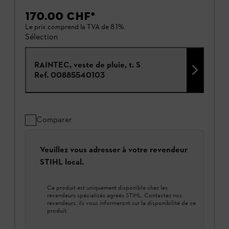
170.00 CHF
*
Le prix comprend la TVA de 8.1%.
Sélection
RAINTEC, veste de pluie, t. S
Ref.
00885540103
Comparer
Veuillez vous adresser à votre revendeur
STIHL local.
Ce produit est uniquement disponible chez les
revendeurs spécialisés agréés STIHL. Contactez nos
revendeurs, ils vous informeront sur la disponibilité de ce
produit.