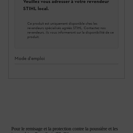
Veuillez vous adresser à votre revendeur
STIHL local.
Ce produit est uniquement disponible chez les
revendeurs spécialisés agréés STIHL. Contactez nos
revendeurs, ils vous informeront sur la disponibilité de ce
produit.
Mode d'emploi
Pour le remisage et la protection contre la poussière et les