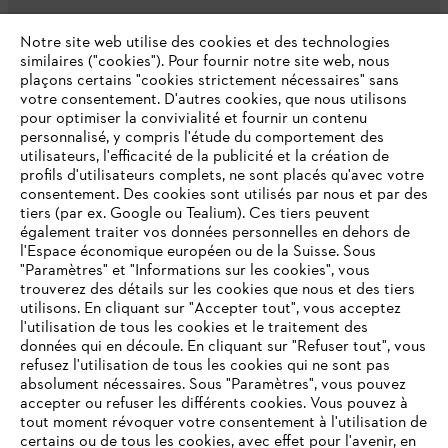
L'Entreprise
Notre site web utilise des cookies et des technologies
similaires ("cookies"). Pour fournir notre site web, nous
plaçons certains "cookies strictement nécessaires" sans
votre consentement. D'autres cookies, que nous utilisons
Questions fréquentes
pour optimiser la convivialité et fournir un contenu
personnalisé, y compris l'étude du comportement des
utilisateurs, l'efficacité de la publicité et la création de
profils d'utilisateurs complets, ne sont placés qu'avec votre
consentement. Des cookies sont utilisés par nous et par des
Service
tiers (par ex. Google ou Tealium). Ces tiers peuvent
également traiter vos données personnelles en dehors de
l'Espace économique européen ou de la Suisse. Sous
"Paramètres" et "Informations sur les cookies", vous
VOTRE NAVIGATEUR INTERNET
trouverez des détails sur les cookies que nous et des tiers
N'EST PLUS PRIS EN CHARGE
utilisons. En cliquant sur "Accepter tout", vous acceptez
Politique de protection des données
l'utilisation de tous les cookies et le traitement des
données qui en découle. En cliquant sur "Refuser tout", vous
Mentions légales
Cookies
refusez l'utilisation de tous les cookies qui ne sont pas
Vous utilisez un navigateur Internet que nous ne prenons plus
absolument nécessaires. Sous "Paramètres", vous pouvez
en charge, et certaines fonctionnalités de notre site ne
accepter ou refuser les différents cookies. Vous pouvez à
Informations juridiques
peuvent fonctionner correctement. Pour une utilisation
tout moment révoquer votre consentement à l'utilisation de
optimale de notre site, nous vous recommandons de passer à
certains ou de tous les cookies, avec effet pour l'avenir, en