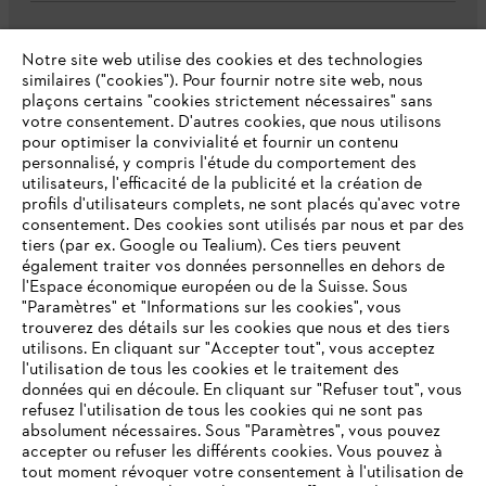
L'Entreprise
Notre site web utilise des cookies et des technologies
similaires ("cookies"). Pour fournir notre site web, nous
plaçons certains "cookies strictement nécessaires" sans
votre consentement. D'autres cookies, que nous utilisons
Questions fréquentes
pour optimiser la convivialité et fournir un contenu
personnalisé, y compris l'étude du comportement des
utilisateurs, l'efficacité de la publicité et la création de
profils d'utilisateurs complets, ne sont placés qu'avec votre
consentement. Des cookies sont utilisés par nous et par des
Service
tiers (par ex. Google ou Tealium). Ces tiers peuvent
également traiter vos données personnelles en dehors de
l'Espace économique européen ou de la Suisse. Sous
"Paramètres" et "Informations sur les cookies", vous
VOTRE NAVIGATEUR INTERNET
trouverez des détails sur les cookies que nous et des tiers
N'EST PLUS PRIS EN CHARGE
utilisons. En cliquant sur "Accepter tout", vous acceptez
Politique de protection des données
l'utilisation de tous les cookies et le traitement des
données qui en découle. En cliquant sur "Refuser tout", vous
Mentions légales
Cookies
refusez l'utilisation de tous les cookies qui ne sont pas
Vous utilisez un navigateur Internet que nous ne prenons plus
absolument nécessaires. Sous "Paramètres", vous pouvez
en charge, et certaines fonctionnalités de notre site ne
accepter ou refuser les différents cookies. Vous pouvez à
Informations juridiques
peuvent fonctionner correctement. Pour une utilisation
tout moment révoquer votre consentement à l'utilisation de