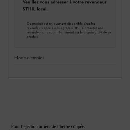
Veuillez vous adresser à votre revendeur
STIHL local.
Ce produit est uniquement disponible chez les
revendeurs spécialisés agréés STIHL. Contactez nos
revendeurs, ils vous informeront sur la disponibilité de ce
produit.
Mode d'emploi
Pour l’éjection arrière de l’herbe coupée.