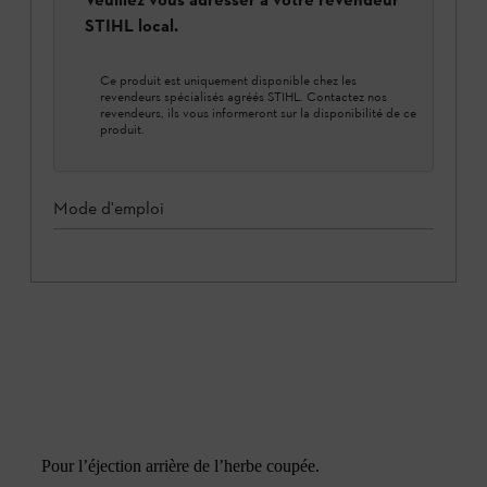
STIHL local.
Ce produit est uniquement disponible chez les
revendeurs spécialisés agréés STIHL. Contactez nos
revendeurs, ils vous informeront sur la disponibilité de ce
produit.
Mode d'emploi
Pour l’éjection arrière de l’herbe coupée.