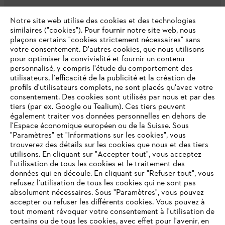
L'Entreprise
Notre site web utilise des cookies et des technologies
similaires ("cookies"). Pour fournir notre site web, nous
plaçons certains "cookies strictement nécessaires" sans
votre consentement. D'autres cookies, que nous utilisons
Questions fréquentes
pour optimiser la convivialité et fournir un contenu
personnalisé, y compris l'étude du comportement des
utilisateurs, l'efficacité de la publicité et la création de
profils d'utilisateurs complets, ne sont placés qu'avec votre
consentement. Des cookies sont utilisés par nous et par des
Service
tiers (par ex. Google ou Tealium). Ces tiers peuvent
également traiter vos données personnelles en dehors de
l'Espace économique européen ou de la Suisse. Sous
"Paramètres" et "Informations sur les cookies", vous
VOTRE NAVIGATEUR INTERNET
trouverez des détails sur les cookies que nous et des tiers
N'EST PLUS PRIS EN CHARGE
utilisons. En cliquant sur "Accepter tout", vous acceptez
Politique de protection des données
l'utilisation de tous les cookies et le traitement des
données qui en découle. En cliquant sur "Refuser tout", vous
Mentions légales
Cookies
refusez l'utilisation de tous les cookies qui ne sont pas
Vous utilisez un navigateur Internet que nous ne prenons plus
absolument nécessaires. Sous "Paramètres", vous pouvez
en charge, et certaines fonctionnalités de notre site ne
accepter ou refuser les différents cookies. Vous pouvez à
Informations juridiques
peuvent fonctionner correctement. Pour une utilisation
tout moment révoquer votre consentement à l'utilisation de
optimale de notre site, nous vous recommandons de passer à
certains ou de tous les cookies, avec effet pour l'avenir, en