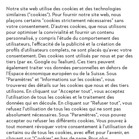
L'Entreprise
Notre site web utilise des cookies et des technologies
similaires ("cookies"). Pour fournir notre site web, nous
plaçons certains "cookies strictement nécessaires" sans
votre consentement. D'autres cookies, que nous utilisons
Questions fréquentes
pour optimiser la convivialité et fournir un contenu
personnalisé, y compris l'étude du comportement des
utilisateurs, l'efficacité de la publicité et la création de
profils d'utilisateurs complets, ne sont placés qu'avec votre
consentement. Des cookies sont utilisés par nous et par des
Service
tiers (par ex. Google ou Tealium). Ces tiers peuvent
également traiter vos données personnelles en dehors de
l'Espace économique européen ou de la Suisse. Sous
"Paramètres" et "Informations sur les cookies", vous
VOTRE NAVIGATEUR INTERNET
trouverez des détails sur les cookies que nous et des tiers
N'EST PLUS PRIS EN CHARGE
utilisons. En cliquant sur "Accepter tout", vous acceptez
Politique de protection des données
l'utilisation de tous les cookies et le traitement des
données qui en découle. En cliquant sur "Refuser tout", vous
Mentions légales
Cookies
refusez l'utilisation de tous les cookies qui ne sont pas
Vous utilisez un navigateur Internet que nous ne prenons plus
absolument nécessaires. Sous "Paramètres", vous pouvez
en charge, et certaines fonctionnalités de notre site ne
accepter ou refuser les différents cookies. Vous pouvez à
Informations juridiques
peuvent fonctionner correctement. Pour une utilisation
tout moment révoquer votre consentement à l'utilisation de
optimale de notre site, nous vous recommandons de passer à
certains ou de tous les cookies, avec effet pour l'avenir, en
cliquant sur "Cookies" en bas de page. Pour plus
l'un des navigateurs suivants :