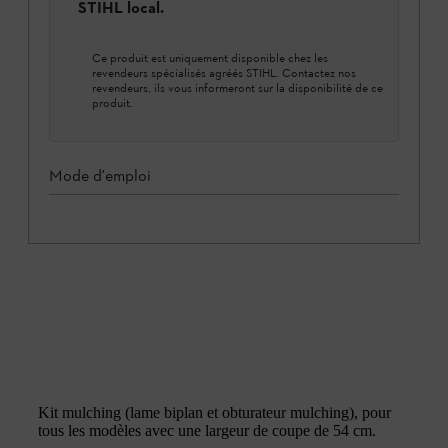
STIHL local.
Ce produit est uniquement disponible chez les
revendeurs spécialisés agréés STIHL. Contactez nos
revendeurs, ils vous informeront sur la disponibilité de ce
produit.
Mode d'emploi
Kit mulching (lame biplan et obturateur mulching), pour
tous les modèles avec une largeur de coupe de 54 cm.