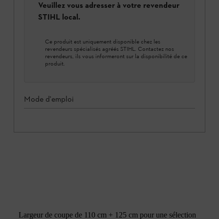
Veuillez vous adresser à votre revendeur
STIHL local.
Ce produit est uniquement disponible chez les
revendeurs spécialisés agréés STIHL. Contactez nos
revendeurs, ils vous informeront sur la disponibilité de ce
produit.
Mode d'emploi
Largeur de coupe de 110 cm + 125 cm pour une sélection