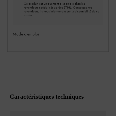
Ce produit est uniquement disponible chez les
revendeurs spécialisés agréés STIHL. Contactez nos
revendeurs, ils vous informeront sur la disponibilité de ce
produit.
Mode d'emploi
Caractéristiques techniques