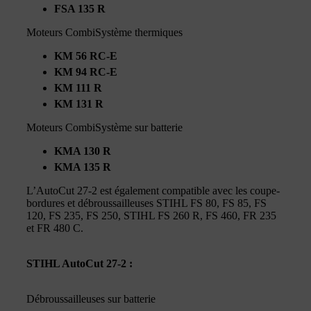
FSA 135 R
Moteurs CombiSystème thermiques
KM 56 RC-E
KM 94 RC-E
KM 111 R
KM 131 R
Moteurs CombiSystème sur batterie
KMA 130 R
KMA 135 R
L’AutoCut 27-2 est également compatible avec les coupe-
bordures et débroussailleuses STIHL FS 80, FS 85, FS
120, FS 235, FS 250, STIHL FS 260 R, FS 460, FR 235
et FR 480 C.
STIHL AutoCut 27-2 :
Débroussailleuses sur batterie