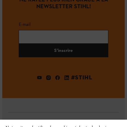
NEWSLETTER STIHL!
E-mail
S'inscrire
#STIHL
L'Entreprise