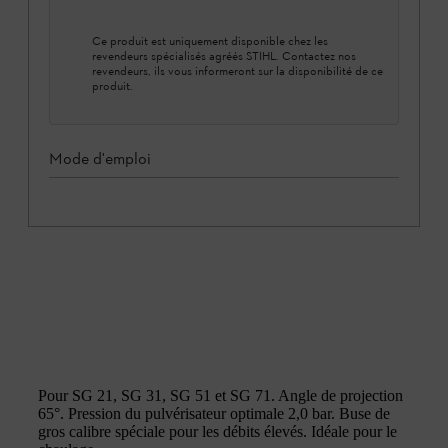
Ce produit est uniquement disponible chez les
revendeurs spécialisés agréés STIHL. Contactez nos
revendeurs, ils vous informeront sur la disponibilité de ce
produit.
Mode d'emploi
Pour SG 21, SG 31, SG 51 et SG 71. Angle de projection
65°. Pression du pulvérisateur optimale 2,0 bar. Buse de
gros calibre spéciale pour les débits élevés. Idéale pour le