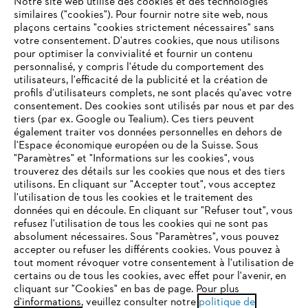
Notre site web utilise des cookies et des technologies
similaires ("cookies"). Pour fournir notre site web, nous
plaçons certains "cookies strictement nécessaires" sans
votre consentement. D'autres cookies, que nous utilisons
Questions fréquentes
pour optimiser la convivialité et fournir un contenu
personnalisé, y compris l'étude du comportement des
utilisateurs, l'efficacité de la publicité et la création de
profils d'utilisateurs complets, ne sont placés qu'avec votre
consentement. Des cookies sont utilisés par nous et par des
Service
tiers (par ex. Google ou Tealium). Ces tiers peuvent
également traiter vos données personnelles en dehors de
l'Espace économique européen ou de la Suisse. Sous
"Paramètres" et "Informations sur les cookies", vous
VOTRE NAVIGATEUR INTERNET
trouverez des détails sur les cookies que nous et des tiers
N'EST PLUS PRIS EN CHARGE
utilisons. En cliquant sur "Accepter tout", vous acceptez
Politique de protection des données
l'utilisation de tous les cookies et le traitement des
données qui en découle. En cliquant sur "Refuser tout", vous
Mentions légales
Cookies
refusez l'utilisation de tous les cookies qui ne sont pas
Vous utilisez un navigateur Internet que nous ne prenons plus
absolument nécessaires. Sous "Paramètres", vous pouvez
en charge, et certaines fonctionnalités de notre site ne
accepter ou refuser les différents cookies. Vous pouvez à
Informations juridiques
peuvent fonctionner correctement. Pour une utilisation
tout moment révoquer votre consentement à l'utilisation de
optimale de notre site, nous vous recommandons de passer à
certains ou de tous les cookies, avec effet pour l'avenir, en
cliquant sur "Cookies" en bas de page. Pour plus
l'un des navigateurs suivants :
STIHL VERTRIEBS AG, 8617 Mönchaltorf
d'informations, veuillez consulter notre
politique de