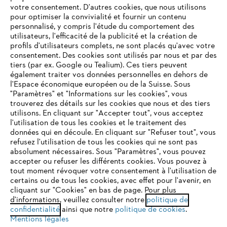
votre consentement. D'autres cookies, que nous utilisons
Questions fréquentes
pour optimiser la convivialité et fournir un contenu
personnalisé, y compris l'étude du comportement des
utilisateurs, l'efficacité de la publicité et la création de
profils d'utilisateurs complets, ne sont placés qu'avec votre
consentement. Des cookies sont utilisés par nous et par des
Service
tiers (par ex. Google ou Tealium). Ces tiers peuvent
également traiter vos données personnelles en dehors de
l'Espace économique européen ou de la Suisse. Sous
"Paramètres" et "Informations sur les cookies", vous
VOTRE NAVIGATEUR INTERNET
trouverez des détails sur les cookies que nous et des tiers
N'EST PLUS PRIS EN CHARGE
utilisons. En cliquant sur "Accepter tout", vous acceptez
Politique de protection des données
l'utilisation de tous les cookies et le traitement des
données qui en découle. En cliquant sur "Refuser tout", vous
Mentions légales
Cookies
refusez l'utilisation de tous les cookies qui ne sont pas
Vous utilisez un navigateur Internet que nous ne prenons plus
absolument nécessaires. Sous "Paramètres", vous pouvez
en charge, et certaines fonctionnalités de notre site ne
accepter ou refuser les différents cookies. Vous pouvez à
Informations juridiques
peuvent fonctionner correctement. Pour une utilisation
tout moment révoquer votre consentement à l'utilisation de
optimale de notre site, nous vous recommandons de passer à
certains ou de tous les cookies, avec effet pour l'avenir, en
cliquant sur "Cookies" en bas de page. Pour plus
l'un des navigateurs suivants :
STIHL VERTRIEBS AG, 8617 Mönchaltorf
d'informations, veuillez consulter notre
politique de
confidentialité
ainsi que notre
politique de cookies
.
Mentions légales