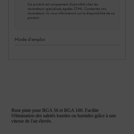
Ce produit est uniquement disponible chez les
revendeurs spécialisés agréés STIHL. Contactez nos
revendeurs, ils vous informeront sur la disponibilité de ce
produit.
Mode d'emploi
Buse plate pour BGA 56 et BGA 100. Facilite
l'élimination des saletés lourdes ou humides grâce à une
vitesse de l'air élevée.