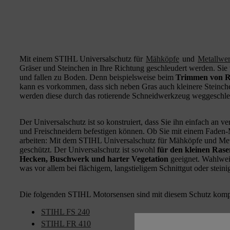
Mit einem STIHL Universalschutz für
Mähköpfe
und
Metallwe
Gräser und Steinchen in Ihre Richtung geschleudert werden. Si
und fallen zu Boden. Denn beispielsweise beim
Trimmen von R
kann es vorkommen, dass sich neben Gras auch kleinere Steinc
werden diese durch das rotierende Schneidwerkzeug weggeschle
Der Universalschutz ist so konstruiert, dass Sie ihn einfach a
und Freischneidern befestigen können. Ob Sie mit einem Faden
arbeiten: Mit dem STIHL Universalschutz für Mähköpfe und Meta
geschützt. Der Universalschutz ist sowohl
für den kleinen Rase
Hecken, Buschwerk und harter Vegetation
geeignet. Wahlweis
was vor allem bei flächigem, langstieligem Schnittgut oder steini
Die folgenden STIHL Motorsensen sind mit diesem Schutz kompa
STIHL FS 240
STIHL FR 410