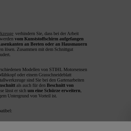
rkzeuge
verhindern Sie, dass bei der Arbeit
e werden
vom Kunststoffschirm aufgefangen
asenkanten an Beeten oder an Hausmauern
hen lösen. Zusammen mit dem Schnittgut
udert.
n verschiedenen Modellen von STIHL Motorsensen
-Mähkopf oder einem Grasschneideblatt
llwerkzeuge sind Sie bei den Gartenarbeiten
nschnitt
als auch für den
Beschnitt von
e lässt er sich
um eine Schürze erweitern
,
gem Untergrund von Vorteil ist.
tibel: