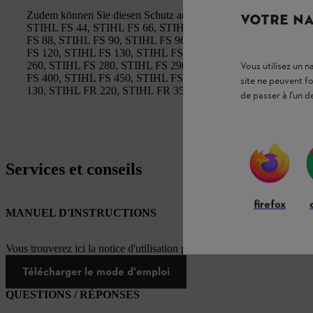
Zudem können Sie diesen Schutz auch mit den dauerhaft nicht
VOTRE NA
STIHL FS 44, STIHL FS 66, STIHL FS 74, STIHL FS 80, STI
FS 88, STIHL FS 90, STIHL FS 96, STIHL FS 100, STIHL FS
FS 120, STIHL FS 130, STIHL FS 160, STIHL FS 200, STIHL
260, STIHL FS 280, STIHL FS 290, STIHL FS 300, STIHL FS
Vous utilisez un 
FS 400, STIHL FS 450, STIHL FS 460, STIHL FS 480, STIHL
site ne peuvent f
130, STIHL FR 220, STIHL FR 350, STIHL FR 450 und STIH
de passer à l'un d
Services et conseils
firefox
MANUEL D'INSTRUCTIONS
Vous trouverez ici la notice d'utilisation pour ce produit STIHL
Télécharger le mode d'emploi
QUESTIONS / RÉPONSES