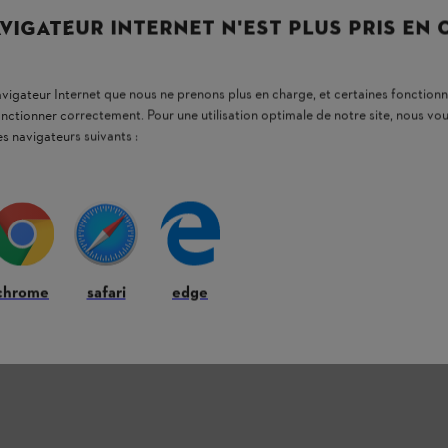
 mehr verfügbaren Motorsensen STIHL FSE 65,
VIGATEUR INTERNET N'EST PLUS PRIS EN
HL FS 81, STIHL FS 86, STIHL FS 87, STIHL
 106, STIHL FS 108, STIHL FS 110, STIHL
 FS 220, STIHL FS 250, STIHL FS
 310, STIHL FS 350, STIHL FS 380, STIHL
navigateur Internet que nous ne prenons plus en charge, et certaines fonctionn
 FR 85, FR 106, STIHL FR 108, STIHL FR
onctionner correctement. Pour une utilisation optimale de notre site, nous 
L FR 460 verwenden.
es navigateurs suivants :
chrome
safari
edge