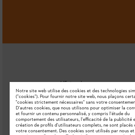
L'Entreprise
Notre site web utilise des cookies et des technologies sim
("cookies"). Pour fournir notre site web, nous plaçons cert
À propos de nous
"cookies strictement nécessaires" sans votre consentemen
D'autres cookies, que nous utilisons pour optimiser la conv
Catalogue
et fournir un contenu personnalisé, y compris l'étude du
comportement des utilisateurs, l'efficacité de la publicité e
Informations aux fournisseurs
création de profils d'utilisateurs complets, ne sont placés
Système d'alerte STIHL
votre consentement. Des cookies sont utilisés par nous et