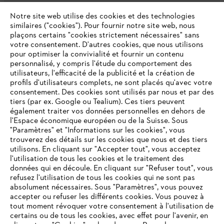
L'Entreprise
Notre site web utilise des cookies et des technologies
similaires ("cookies"). Pour fournir notre site web, nous
plaçons certains "cookies strictement nécessaires" sans
votre consentement. D'autres cookies, que nous utilisons
Questions fréquentes
pour optimiser la convivialité et fournir un contenu
personnalisé, y compris l'étude du comportement des
utilisateurs, l'efficacité de la publicité et la création de
profils d'utilisateurs complets, ne sont placés qu'avec votre
consentement. Des cookies sont utilisés par nous et par des
Service
tiers (par ex. Google ou Tealium). Ces tiers peuvent
également traiter vos données personnelles en dehors de
l'Espace économique européen ou de la Suisse. Sous
"Paramètres" et "Informations sur les cookies", vous
VOTRE NAVIGATEUR INTERNET
trouverez des détails sur les cookies que nous et des tiers
N'EST PLUS PRIS EN CHARGE
utilisons. En cliquant sur "Accepter tout", vous acceptez
Politique de protection des données
l'utilisation de tous les cookies et le traitement des
données qui en découle. En cliquant sur "Refuser tout", vous
Mentions légales
Cookies
refusez l'utilisation de tous les cookies qui ne sont pas
Vous utilisez un navigateur Internet que nous ne prenons plus
absolument nécessaires. Sous "Paramètres", vous pouvez
en charge, et certaines fonctionnalités de notre site ne
accepter ou refuser les différents cookies. Vous pouvez à
Informations juridiques
peuvent fonctionner correctement. Pour une utilisation
tout moment révoquer votre consentement à l'utilisation de
optimale de notre site, nous vous recommandons de passer à
certains ou de tous les cookies, avec effet pour l'avenir, en