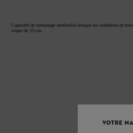
Capacités de ramassage améliorées lorsque les conditions de travail
coupe de 53 cm.
VOTRE NA