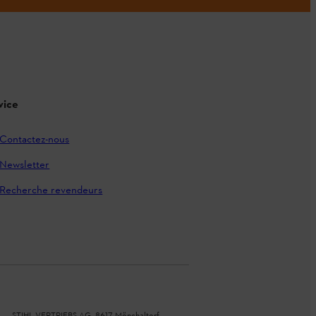
vice
Contactez-nous
Newsletter
Recherche revendeurs
STIHL VERTRIEBS AG, 8617 Mönchaltorf